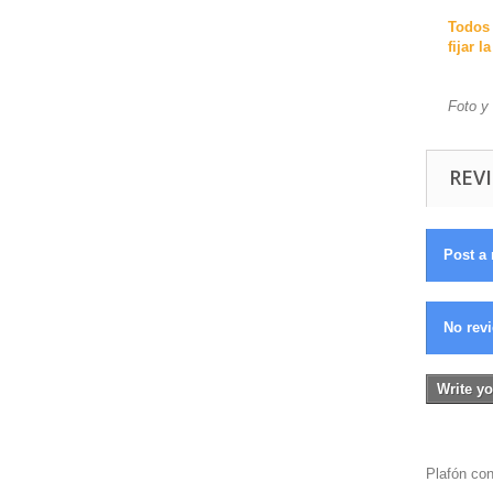
Todos 
fijar 
Foto y
REVI
Post a 
No revi
Write yo
Plafón co