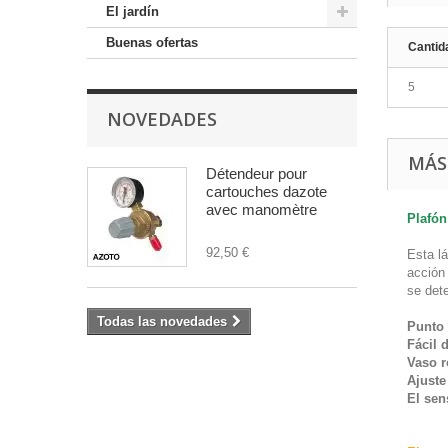
El jardín
Buenas ofertas
Cantid
5
NOVEDADES
MÁS
Détendeur pour
cartouches dazote
avec manomètre
Plafón
92,50 €
Esta l
acción 
se det
Todas las novedades
Punto 
Fácil 
Vaso 
Ajuste
El sen