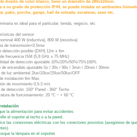
te diseño de color blanco, tiene un diámetro de 280x110mm.
s a su grado de protección IP44, se puede instalar en ambientes húmedo
ta: patio, porche, garaje, hall de entrada, escaleras, aseo etc.
minaria es ideal para el particular, tienda, negocio, etc
rísticas del sensor
nominal 400 W (inductiva), 800 W (resistiva)
ia de transmisión<0.5mw
e detección posible (DXH) 12m x 6m
de frecuencia ISM (5,8 GHz ± 75 MHz)
ilidad de detección ajustable 10%/20%/50%/75%100%
 de encendido ajustable 5s / 30s / 90s / 3min / 20min / 30min
 de luz ambiental 2lux/10lux/25lux/50lux/OFF
 de instalación 6m Max.
ión de movimiento 0,5-3 m/s
 de detección: 150° Pared - 360° Techo
atura de funcionamiento: 20 °C ~ + 60 °C
instalación
ue la alimentación para evitar accidentes.
nille el soporte al techo o a la pared.
lice las conexiones eléctricas con los conectores provistos (asegúrese de que
ntes).
osque la lámpara en el soporte
t.