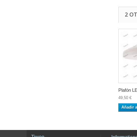
2 O
Plafón LE
49,50 €
Añadir a
Tiweo