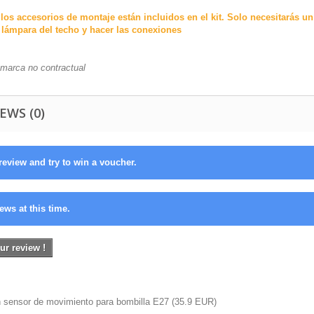
los accesorios de montaje están incluidos en el kit. Solo necesitarás un 
la lámpara del techo y hacer las conexiones
 marca no contractual
EWS (0)
review and try to win a voucher.
ews at this time.
ur review !
n sensor de movimiento para bombilla E27
(
35.9
EUR
)