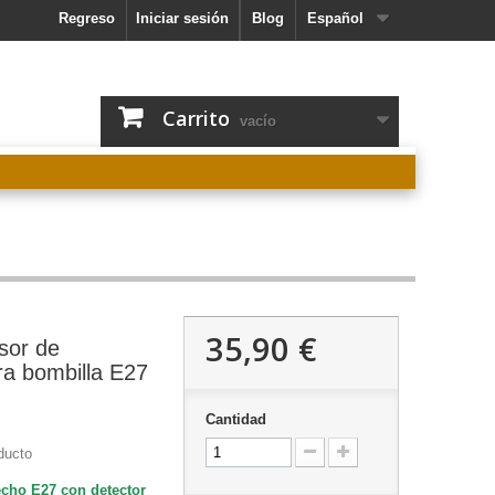
Regreso
Iniciar sesión
Blog
Español
Carrito
vacío
35,90 €
sor de
a bombilla E27
Cantidad
ducto
echo E27 con detector