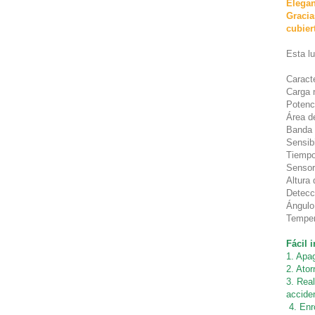
Elegan
Gracia
cubier
Esta lu
Caracte
Carga 
Potenc
Área d
Banda 
Sensib
Tiempo
Sensor
Altura
Detecc
Ángulo
Temper
Fácil 
1. Apag
2. Ator
3. Rea
accide
4. Enr