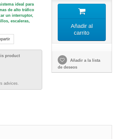
sistema ideal para
nas de alto tráfico
ar un interruptor,
llos, escaleras,
Añadir al
carrito
artir
his product
Añadir a la lista
de deseos
s advices.