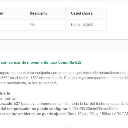
ad
Descuento
Usted ahorra
8%
Hasta
14,36 €
 con sensor de movimiento para bombilla E27
ámpara de techo está equipada con un sensor que enciende automáticamente l
(360° en el techo, 150° en una pared). Cuando haya transcurrido el tiempo de 
ecte movimiento, la luz se apagará.
fuerte
de montar
roscado E27
(para evitar tener que cambiar toda la luz del techo en caso de fa
 del temporizador se puede configurar
5s/30s/90s/3min/20min/30min
sor de luz ambiental se puede ajustar
2lux / 10lux / 25lux / 50lux / APAG