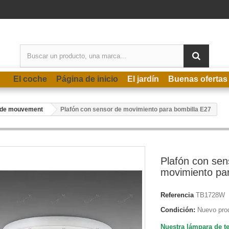
El coche
Página de inicio
El jardín
Buenas ofertas
r de mouvement
Plafón con sensor de movimiento para bombilla E27
Plafón con sen
movimiento par
Referencia
TB1728W
Condición:
Nuevo pro
Nuestra lámpara de t