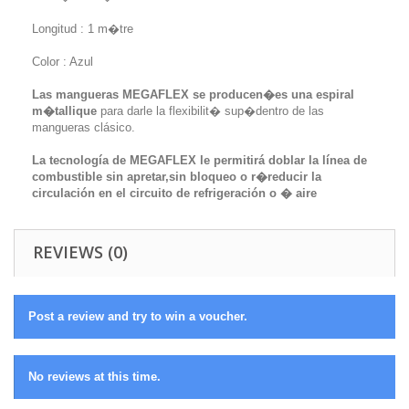
Longitud : 1 m�tre
Color : Azul
Las mangueras MEGAFLEX se producen�es una espiral
m�tallique
para darle la flexibilit� sup�dentro de las
mangueras clásico.
La tecnología de MEGAFLEX le permitirá doblar la línea de
combustible sin apretar,sin bloqueo o r�reducir la
circulación en el circuito de refrigeración o � aire
REVIEWS (0)
Post a review and try to win a voucher.
No reviews at this time.