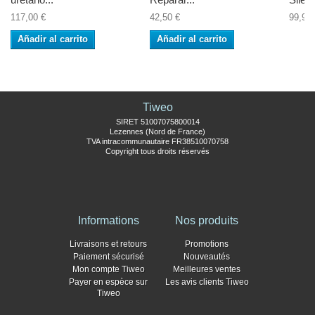
117,00 €
42,50 €
99,90 
Añadir al carrito
Añadir al carrito
Tiweo
SIRET 51007075800014
Lezennes (Nord de France)
TVA intracommunautaire FR38510070758
Copyright tous droits réservés
Informations
Nos produits
Livraisons et retours
Promotions
Paiement sécurisé
Nouveautés
Mon compte Tiweo
Meilleures ventes
Payer en espèce sur
Les avis clients Tiweo
Tiweo