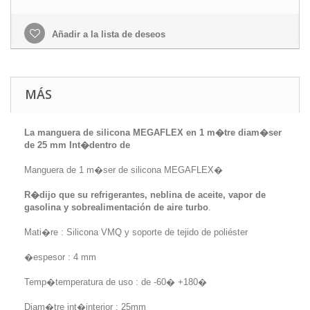
Añadir a la lista de deseos
MÁS
La manguera de silicona MEGAFLEX en 1 m�tre diam�ser
de 25 mm Int�dentro de
Manguera de 1 m�ser de silicona MEGAFLEX�
R�dijo que su refrigerantes, neblina de aceite, vapor de
gasolina y sobrealimentación de aire turbo
.
Mati�re : Silicona VMQ y soporte de tejido de poliéster
�espesor : 4 mm
Temp�temperatura de uso : de -60� +180�
Diam�tre int�interior : 25mm