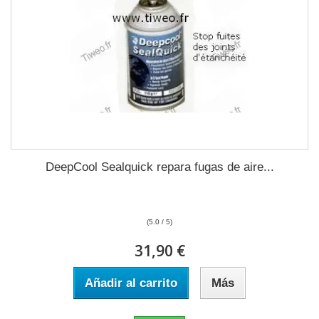
DeepCool Sealquick repara fugas de aire...
(5.0 / 5)
31,90 €
Añadir al carrito
Más