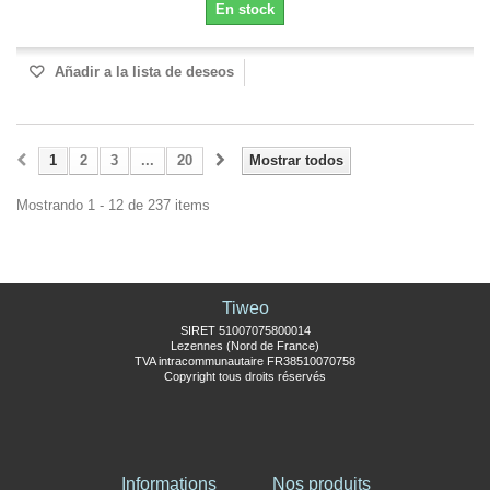
En stock
Añadir a la lista de deseos
1
2
3
...
20
Mostrar todos
Mostrando 1 - 12 de 237 items
Tiweo
SIRET 51007075800014
Lezennes (Nord de France)
TVA intracommunautaire FR38510070758
Copyright tous droits réservés
Informations
Nos produits