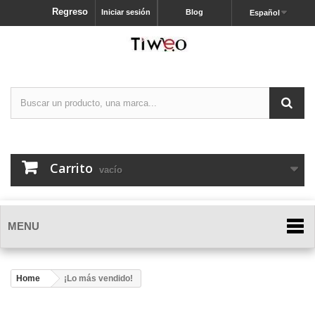
Regreso
Iniciar sesión
Blog
Español
Carrito
vacío
MENU
Home
¡Lo más vendido!