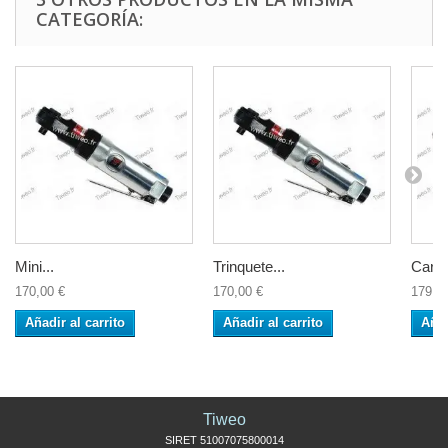
CATEGORÍA:
Mini...
Trinquete...
Carra
170,00 €
170,00 €
179,9
Añadir al carrito
Añadir al carrito
Añad
Tiweo
SIRET 51007075800014