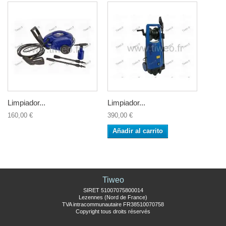
Limpiador...
Limpiador...
160,00 €
390,00 €
Añadir al carrito
Tiweo
SIRET 51007075800014
Lezennes (Nord de France)
TVA intracommunautaire FR38510070758
Copyright tous droits réservés