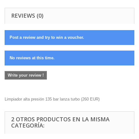
REVIEWS (0)
Post a review and try to win a voucher.
No reviews at this time.
Write your review !
Limpiador alta presión 135 bar lanza turbo
(
260
EUR
)
2 OTROS PRODUCTOS EN LA MISMA
CATEGORÍA: