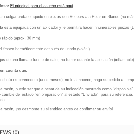
doso:
El principal para el caucho está aquí
ara colgar uretano líquido en piezas con
Recour
s a a
Pelar
en
Blanco
(no más
la está equipada con un aplicador y le permitirá hacer innumerables piezas (1
 rápido (aprox. 30 mm)
el frasco herméticamente después de usarlo (volátil)
jos de una llama o fuente de calor, no fumar durante la aplicación (inflamable)
en cuenta que:
roducto es perecedero (unos meses), no lo almacene, haga su pedido a tiemp
ta razón, puede ser que a pesar de su indicación mostrada como "disponible" 
o cambie del estado "en preparación" al estado "Enviado", para su referenci
do.
ta razón, ¡no desmonte su silentbloc antes de confirmar su envío!
EWS (0)