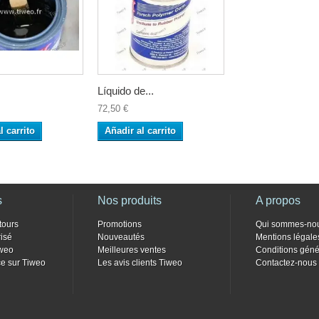
Líquido de...
72,50 €
l carrito
Añadir al carrito
s
Nos produits
A propos
tours
Promotions
Qui sommes-no
isé
Nouveautés
Mentions légale
weo
Meilleures ventes
Conditions géné
e sur Tiweo
Les avis clients Tiweo
Contactez-nous