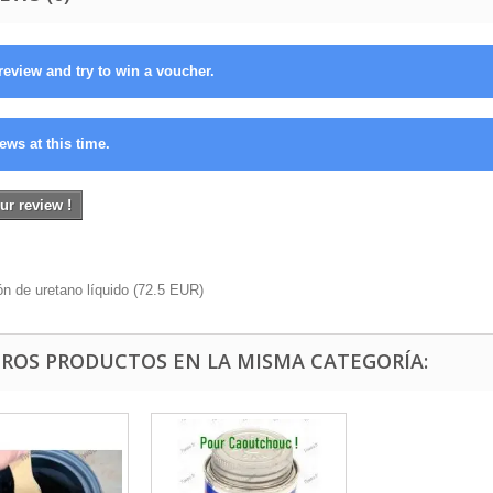
review and try to win a voucher.
ews at this time.
ur review !
n de uretano líquido
(
72.5
EUR
)
TROS PRODUCTOS EN LA MISMA CATEGORÍA: