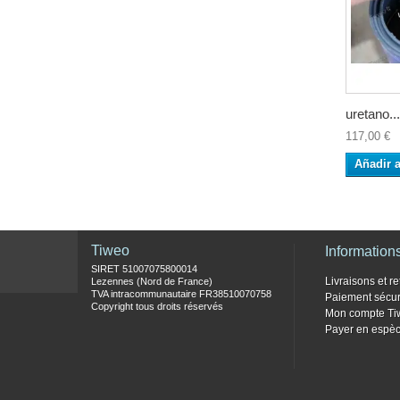
uretano...
117,00 €
Añadir a
Tiweo
Information
SIRET 51007075800014
Livraisons et re
Lezennes (Nord de France)
TVA intracommunautaire FR38510070758
Paiement sécur
Copyright tous droits réservés
Mon compte Ti
Payer en espèc