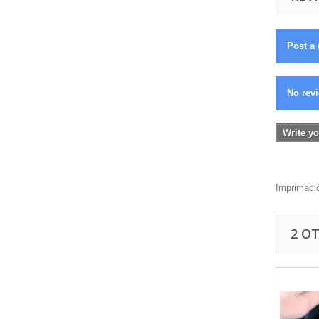
Post a 
No revi
Write yo
Imprimació
2 O