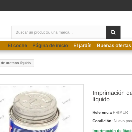
El coche
Página de inicio
El jardín
Buenas ofertas
de uretano líquido
Imprimación d
líquido
Referencia
PRIMUR
Condición:
Nuevo pro
Imprimación de fijac