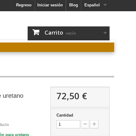
Regreso
Iniciar sesión
Blog
Español
Carrito
vacío
72,50 €
e uretano
Cantidad
ducto
ión para uretano