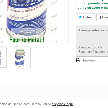
líquido, permite la u
líquido en acero o m
Tuitear
Comp
Average votes for t
Ver más grande
Average :
0.0
/
5
Based on
0
customer
Imprimir
ción de fijación para uretano líquido
disponible aquí