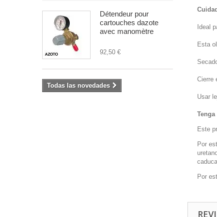
Cuida
Détendeur pour
cartouches dazote
Ideal p
avec manomètre
Esta ol
92,50 €
Secado
Cierre 
Todas las novedades
Usar le
Tenga 
Este p
Por es
uretan
caduca
Por es
REVI