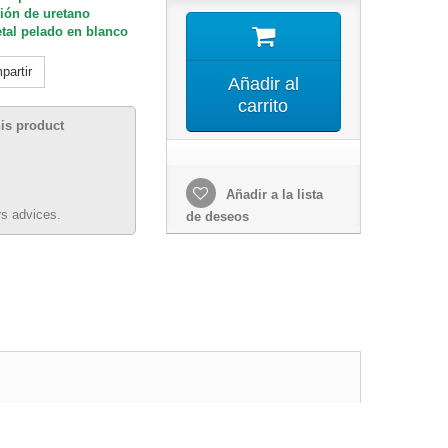
nión de uretano
etal pelado en blanco
artir
Añadir al
carrito
his product
Añadir a la lista
s advices.
de deseos