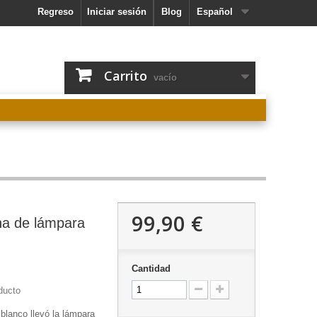
Regreso
Iniciar sesión
Blog
Español
Carrito
vacío
99,90 €
ina de lámpara
Cantidad
ducto
blanco llevó la lámpara