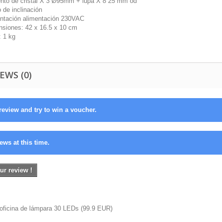
nto de cristal X 3 Ø95mm + lupa X 8 25 mm od
 de inclinación
entación alimentación 230VAC
nsiones: 42 x 16.5 x 10 cm
: 1 kg
EWS (0)
review and try to win a voucher.
ews at this time.
ur review !
 oficina de lámpara 30 LEDs
(
99.9
EUR
)