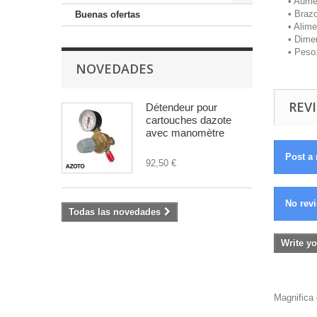
• Aume
• Brazo
Buenas ofertas
• Alim
• Dime
• Peso
NOVEDADES
REVI
Détendeur pour
cartouches dazote
avec manomètre
Post a 
92,50 €
No revi
Todas las novedades
Write yo
Magnifica