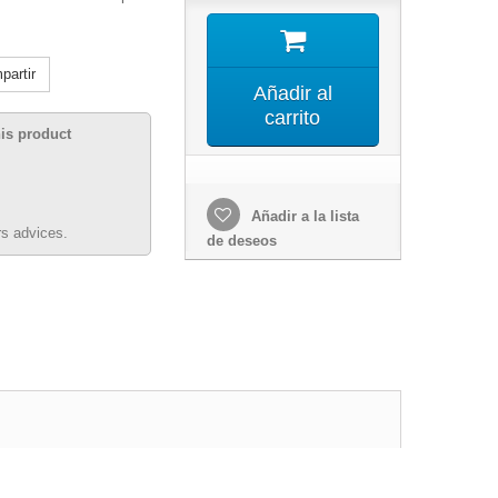
artir
Añadir al
carrito
his product
Añadir a la lista
s advices.
de deseos