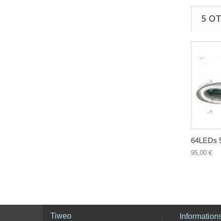
5 O
64LEDs 5
95,00 €
Tiweo
Information