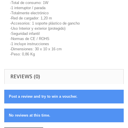
-Total de consumo: 1W
-1 interruptor / parada
-Totalmente electrónico
-Red de cargador: 1,20 m
-Accesorios: 1 soporte plástico de gancho
-Uso Interior y exterior (protegido)
-Seguridad infantil
-Normas de CE / ROHS
-1 incluye instrucciones
-Dimensiones: 30 x 10 x 16 cm
-Peso: 0,86 Kg
REVIEWS (0)
Post a review and try to win a voucher.
No reviews at this time.