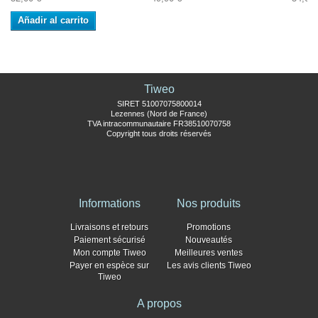
Añadir al carrito
Tiweo
SIRET 51007075800014
Lezennes (Nord de France)
TVA intracommunautaire FR38510070758
Copyright tous droits réservés
Informations
Nos produits
Livraisons et retours
Promotions
Paiement sécurisé
Nouveautés
Mon compte Tiweo
Meilleures ventes
Payer en espèce sur
Les avis clients Tiweo
Tiweo
A propos