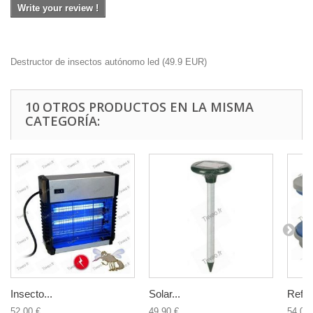
Write your review !
Destructor de insectos autónomo led
(
49.9
EUR
)
10 OTROS PRODUCTOS EN LA MISMA
CATEGORÍA:
Insecto...
Solar...
Reflec
52,00 €
49,90 €
54,00 