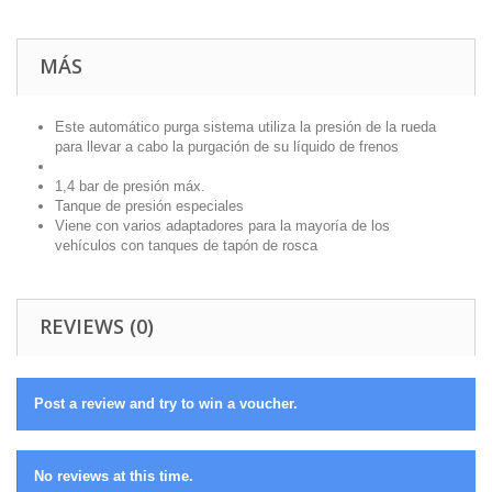
MÁS
Este automático purga sistema utiliza la presión de la rueda
para llevar a cabo la purgación de su líquido de frenos
1,4 bar de presión máx.
Tanque de presión especiales
Viene con varios adaptadores para la mayoría de los
vehículos con tanques de tapón de rosca
REVIEWS (0)
Post a review and try to win a voucher.
No reviews at this time.