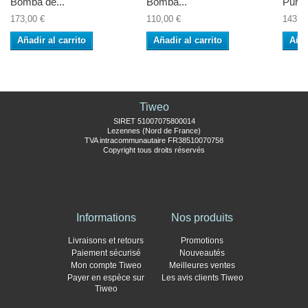
Bomba de...
Bomba...
Purga 
173,00 €
110,00 €
143,0
Añadir al carrito
Añadir al carrito
Añad
Tiweo
SIRET 51007075800014
Lezennes (Nord de France)
TVA intracommunautaire FR38510070758
Copyright tous droits réservés
Informations
Nos produits
Livraisons et retours
Promotions
Paiement sécurisé
Nouveautés
Mon compte Tiweo
Meilleures ventes
Payer en espèce sur
Les avis clients Tiweo
Tiweo