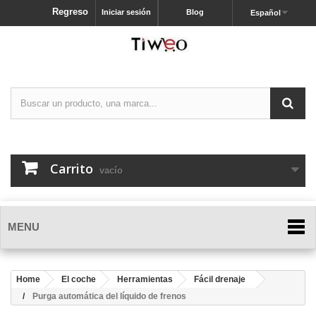
Regreso
Iniciar sesión
Blog
Español
Carrito
vacío
MENU
Home
El coche
Herramientas
Fácil drenaje
Purga automática del líquido de frenos