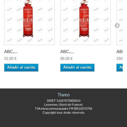
ABC,...
ABC,...
ABC,.
52,00 €
96,00 €
184,5
Añadir al carrito
Añadir al carrito
Añad
Tiweo
SIRET 51007075800014
Lezennes (Nord de France)
TVA intracommunautaire FR38510070758
Copyright tous droits réservés