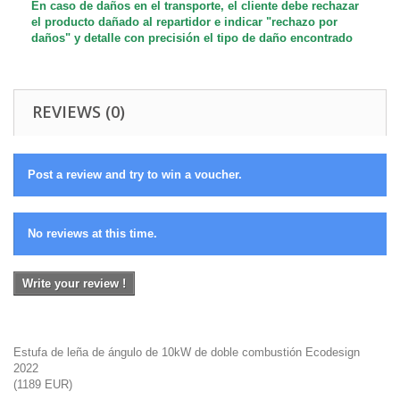
En caso de daños en el transporte, el cliente debe rechazar
el producto dañado al repartidor e indicar "rechazo por
daños" y detalle
con precisión
el tipo de daño encontrado
REVIEWS (0)
Post a review and try to win a voucher.
No reviews at this time.
Write your review !
Estufa de leña de ángulo de 10kW de doble combustión Ecodesign
2022
(
1189
EUR
)