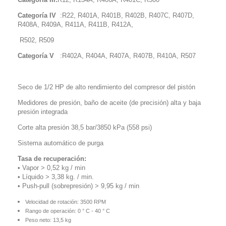
Categoría IV
:
R22, R401A, R401B, R402B, R407C, R407D,
R408A, R409A, R411A, R411B, R412A,
R502, R509
Categoría V
:
R402A, R404A, R407A, R407B, R410A, R507
Seco de 1/2 HP de alto rendimiento del compresor del pistón
Medidores de presión, baño de aceite (de precisión) alta y baja
presión integrada
Corte alta presión 38,5 bar/3850 kPa (558 psi)
Sistema automático de purga
Tasa de recuperación:
• Vapor > 0,52 kg / min
• Líquido > 3,38 kg. / min.
• Push-pull (sobrepresión) > 9,95 kg / min
Velocidad de rotación: 3500 RPM
Rango de operación: 0 ° C - 40 ° C
Peso neto: 13,5 kg