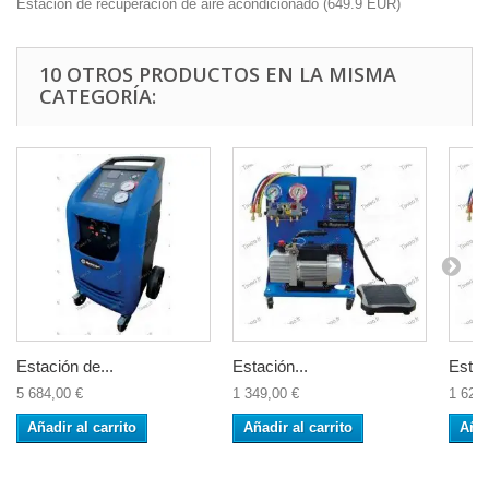
Estación de recuperación de aire acondicionado
(
649.9
EUR
)
10 OTROS PRODUCTOS EN LA MISMA
CATEGORÍA:
Estación de...
Estación...
Estac
5 684,00 €
1 349,00 €
1 624,
Añadir al carrito
Añadir al carrito
Añad