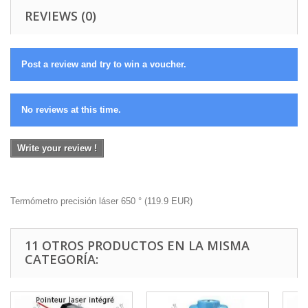
REVIEWS (0)
Post a review and try to win a voucher.
No reviews at this time.
Write your review !
Termómetro precisión láser 650 °
(
119.9
EUR
)
11 OTROS PRODUCTOS EN LA MISMA
CATEGORÍA: