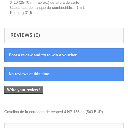
X 10 (25-70 mm aprox.) de altura de corte
Capacidad del tanque de combustible... 1.5 L
Peso kg 31,5
REVIEWS (0)
Post a review and try to win a voucher.
No reviews at this time.
Write your review !
Gasolina de la cortadora de césped 4 HP 135 cc
(
540
EUR
)