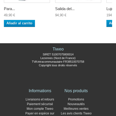
Para...
Salida del...
Lujo d
49,90 €
94,90 €
194,9
Añadir al carrito
Añad
Tiweo
SIRET 51007075800014
Lezennes (Nord de France)
TVA intracommunautaire FR38510070758
Copyright tous droits réservés
Informations
Nos produits
Livraisons et retours
Promotions
Paiement sécurisé
Nouveautés
Mon compte Tiweo
Meilleures ventes
Payer en espèce sur
Les avis clients Tiweo