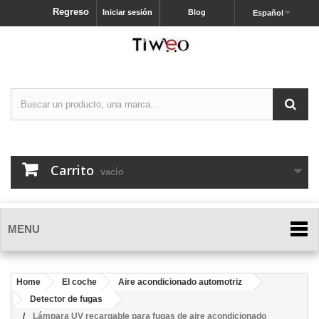
Regreso
Iniciar sesión
Blog
Español
Carrito
vacío
MENU
Home
El coche
Aire acondicionado automotriz
Detector de fugas
Lámpara UV recargable para fugas de aire acondicionado