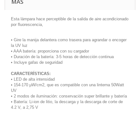
MÁS
Esta lámpara hace perceptible de la salida de aire acondicionado
por fluorescencia,
• Gire la manija delantera como trasera para agrandar o encoger
la UV luz
• AAA batería: proporciona con su cargador
• Duración de la batería: 3-5 horas de detección continua
• Incluye gafas de seguridad
CARACTERÍSTICAS:
• LED de alta intensidad
• 154-170 μW/cm2, que es compatible con una linterna 50Watt
UV
• 2 modos de iluminación: conservación super brillante y batería
• Batería: Li-ion de litio, la descarga y la descarga de corte de
4.2 V, a 2,75 V