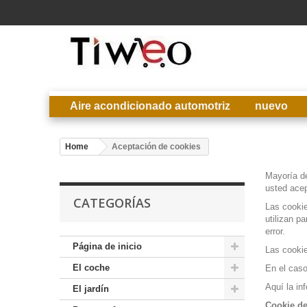
Aire acondicionado automotriz
nuevo
Home
Aceptación de cookies
Mayoría de
usted acep
CATEGORÍAS
Las cooki
utilizan p
error.
Página de inicio
Las cooki
El coche
En el caso
Aquí la in
El jardín
Cookie de