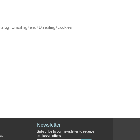
rectslug=Enabling+and+Disabling+cookies
Newsletter
Subscribe to our newsletter to receive
us
exclusive offers