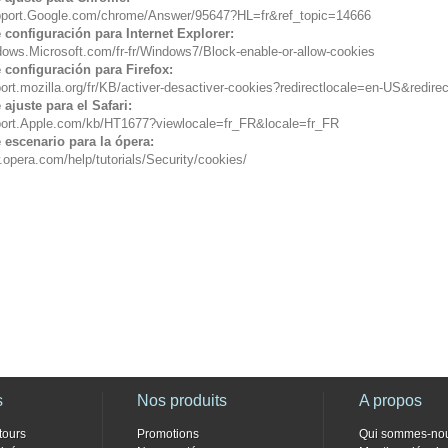
upport.Google.com/chrome/Answer/95647?HL=fr&ref_topic=14666
 configuración para Internet Explorer:
dows.Microsoft.com/fr-fr/Windows7/Block-enable-or-allow-cookies
 configuración para Firefox:
port.mozilla.org/fr/KB/activer-desactiver-cookies?redirectlocale=en-US&redi
ajuste para el Safari:
pport.Apple.com/kb/HT1677?viewlocale=fr_FR&locale=fr_FR
 escenario para la ópera:
.opera.com/help/tutorials/Security/cookies/
s
Nos produits
A propos
tours
Promotions
Qui sommes-no