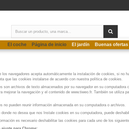
El coche
Página de inicio
El jardín
Buenas ofertas
 los navegadores acepta automáticamente la instalación de cookies, si no has
ta que las cookies instalarse de acuerdo con nuestra política de cookies.
es son archivos de texto almacenados por su navegador en su computadora c
ara mejorar la navegación y el contenido de www.tiweo.fr. También se utiliza pa
es no pueden reunir información almacenada en su computadora o archivos.
 donde no desea que nos Instale cookies en su computadora, puede deshabilit
formación es necesario deshabilitar las cookies para cada uno de los siguien
 ajuste para Chrome: