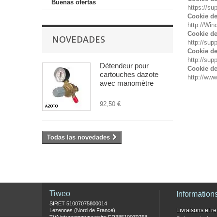
Buenas ofertas
https://s
Cookie de
http://Win
Cookie de
NOVEDADES
http://sup
Cookie de 
http://su
Détendeur pour
Cookie de
cartouches dazote
http://www
avec manomètre
92,50 €
Todas las novedades
Tiweo
Information
SIRET 51007075800014
Livraisons et re
Lezennes (Nord de France)