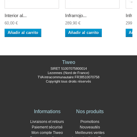
Interior al...
Infrarrojo...
Infrar
60,00 €
289,90 €
299,9
Añadir al carrito
Añadir al carrito
Añad
Tiweo
SIRET 51007075800014
Lezennes (Nord de France)
TVA intracommunautaire FR38510070758
Copyright tous droits réservés
Informations
Nos produits
Livraisons et retours
Promotions
Paiement sécurisé
Nouveautés
Mon compte Tiweo
Meilleures ventes