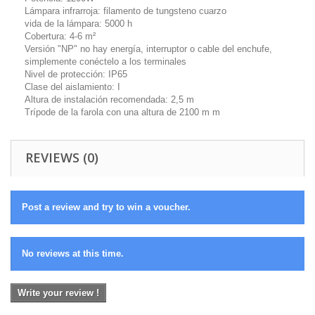
Lámpara infrarroja: filamento de tungsteno cuarzo
vida de la lámpara: 5000 h
Cobertura: 4-6 m²
Versión "NP" no hay energía, interruptor o cable del enchufe,
simplemente conéctelo a los terminales
Nivel de protección: IP65
Clase del aislamiento: I
Altura de instalación recomendada: 2,5 m
Trípode de la farola con una altura de 2100 m m
REVIEWS (0)
Post a review and try to win a voucher.
No reviews at this time.
Write your review !