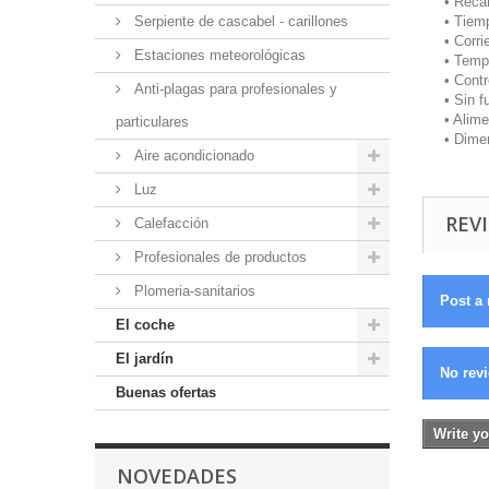
• Reca
Serpiente de cascabel - carillones
• Tiem
• Corr
Estaciones meteorológicas
• Temp
• Cont
Anti-plagas para profesionales y
• Sin f
• Alim
particulares
• Dime
Aire acondicionado
Luz
REVI
Calefacción
Profesionales de productos
Plomeria-sanitarios
Post a 
El coche
El jardín
No revi
Buenas ofertas
Write yo
NOVEDADES