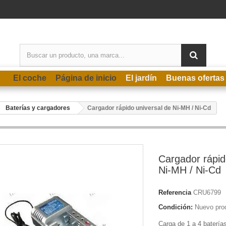
El coche
Página de inicio
El jardín
Buenas ofertas
Baterías y cargadores
Cargador rápido universal de Ni-MH / Ni-Cd
Cargador rápid
Ni-MH / Ni-Cd
Referencia
CRU6799
Condición:
Nuevo pro
Carga de 1 a 4 batería