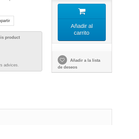
artir
Añadir al
carrito
his product
Añadir a la lista
s advices.
de deseos