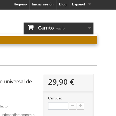
Regreso
Iniciar sesión
Blog
Español
Carrito
vacío
29,90 €
o universal de
Cantidad
ducto
s independientemente o