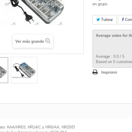
en grupo
Tuitear
Comp
Average votes for t
Ver más grande
Average :
0.0
/
5
Based on
0
customer
Imprimir
ato: AAA/HR03, HR14/C y HR6/AA, HR20/D