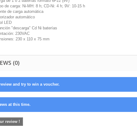
rga de 1 o 2 baterías formato 6F22 (9V)
po de carga: Ni-MH: 8 h; CD-Ni: 4 h; 9V: 10-15 h
iente de carga automática
orizador automático
rol LED
unción "descarga" Cd Ni baterías
entación: 230VAC
nsiones: 230 x 110 x 75 mm
EWS (0)
review and try to win a voucher.
ews at this time.
ur review !