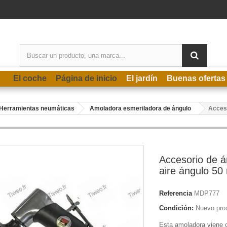
El coche
Página de inicio
El jardín
Buenas ofertas
Herramientas neumáticas
Amoladora esmeriladora de ángulo
Acceso
Accesorio de á
aire ángulo 5
Referencia
MDP777
Condición:
Nuevo pro
Esta amoladora viene c