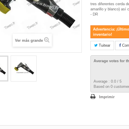
tres diferentes cerda d
amarillo y blanco) as
- DR
Advertencia: ¡Último
inventario!
Ver más grande
Tuitear
Comp
Average votes for t
Average :
0.0
/
5
Based on
0
customer
Imprimir