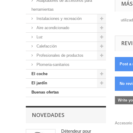
Adaptadores de accesorios para
MÁS
herramientas
Instalaciones y recreación
utiliza
Aire acondicionado
Luz
REVI
Calefacción
Profesionales de productos
Post a 
Plomeria-sanitarios
El coche
El jardín
No revi
Buenas ofertas
Write yo
NOVEDADES
Accesorio 
Détendeur pour