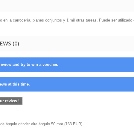
do en la carrocería, planes conjuntos y 1 mil otras tareas. Puede ser utilizado 
EWS (0)
review and try to win a voucher.
ews at this time.
ur review !
de ángulo grinder aire ángulo 50 mm
(
163
EUR
)