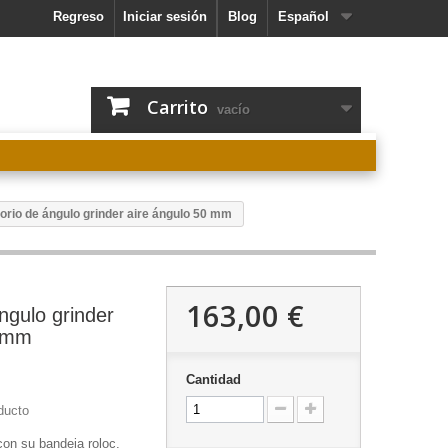
Regreso
Iniciar sesión
Blog
Español
Carrito
vacío
rio de ángulo grinder aire ángulo 50 mm
163,00 €
ngulo grinder
0 mm
Cantidad
ducto
on su bandeja roloc,