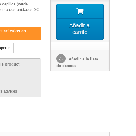
e cepillos (verde
í como dos unidades SC
Añadir al
s artículos en
carrito
artir
Añadir a la lista
his product
de deseos
s advices.