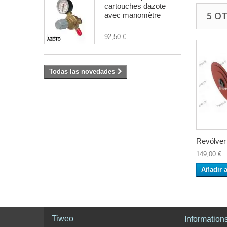
cartouches dazote
5 O
avec manomètre
92,50 €
Todas las novedades
Revólver 
149,00 €
Añadir a
Tiweo
Information