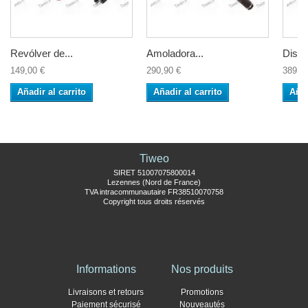
Revólver de...
Amoladora...
Disco
149,00 €
290,90 €
389,0
Añadir al carrito
Añadir al carrito
Añad
Tiweo
SIRET 51007075800014
Lezennes (Nord de France)
TVA intracommunautaire FR38510070758
Copyright tous droits réservés
Informations
Nos produits
Livraisons et retours
Promotions
Paiement sécurisé
Nouveautés