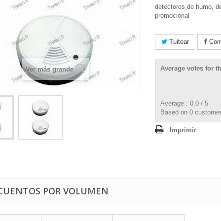
detectores de humo, d
promocional
Tuitear
Comp
Average votes for t
Ver más grande
Average :
0.0
/
5
Based on
0
customer
Imprimir
CUENTOS POR VOLUMEN