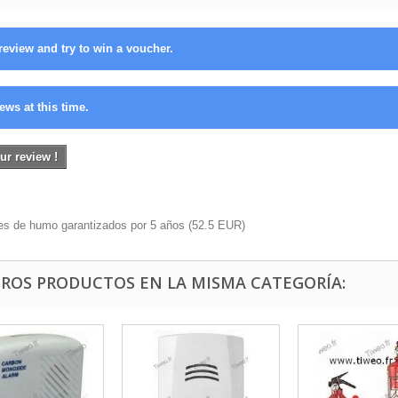
review and try to win a voucher.
ews at this time.
ur review !
res de humo garantizados por 5 años
(
52.5
EUR
)
TROS PRODUCTOS EN LA MISMA CATEGORÍA: