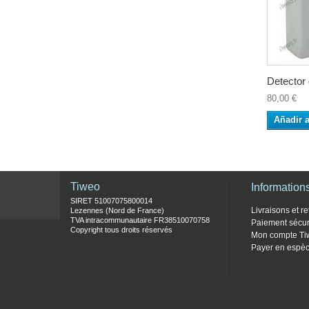
Detector 
80,00 €
Añadir a
Tiweo
Information
SIRET 51007075800014
Livraisons et re
Lezennes (Nord de France)
TVA intracommunautaire FR38510070758
Paiement sécur
Copyright tous droits réservés
Mon compte Ti
Payer en espèc