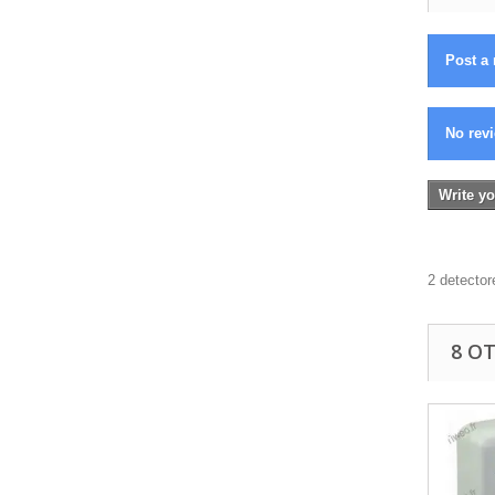
Post a 
No revi
Write yo
2 detecto
8 O