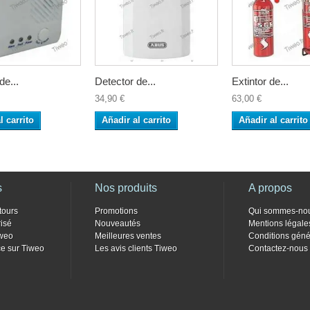
de...
Detector de...
Extintor de...
34,90 €
63,00 €
l carrito
Añadir al carrito
Añadir al carrito
s
Nos produits
A propos
tours
Promotions
Qui sommes-no
isé
Nouveautés
Mentions légale
weo
Meilleures ventes
Conditions géné
e sur Tiweo
Les avis clients Tiweo
Contactez-nous