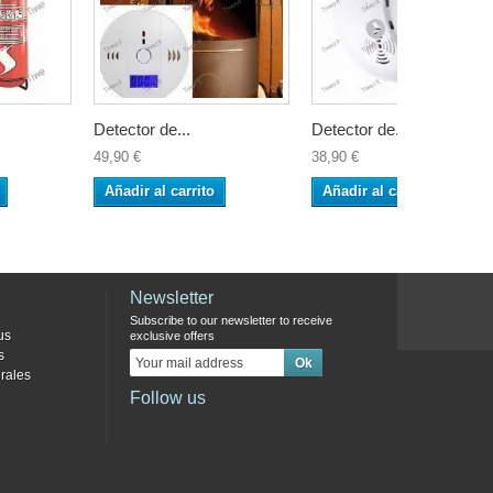
Detector de...
Detector de...
49,90 €
38,90 €
Añadir al carrito
Añadir al carrito
Newsletter
Subscribe to our newsletter to receive
us
exclusive offers
s
rales
Follow us