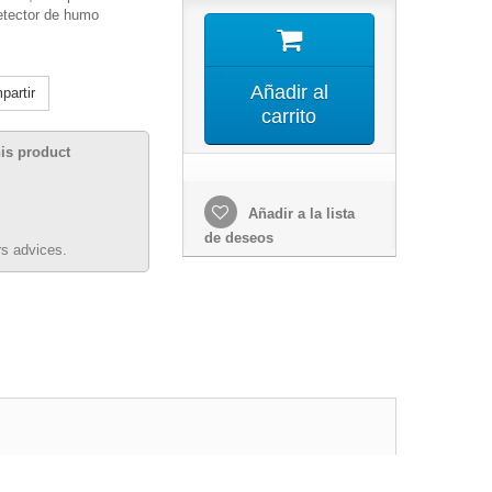
etector de humo
Añadir al
artir
carrito
his product
Añadir a la lista
de deseos
s advices.