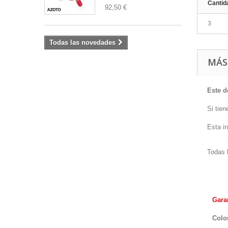
Cantid
92,50 €
3
Todas las novedades
MÁS
Este d
Si tien
Esta i
Todas 
Gara
Colo