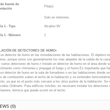
 de fuente de
Pila(s)
entación
Solo en interiores
ía 1 - Tipo
Alcalino 9V
ría 1 - Número
1
LACIÓN DE DETECTORES DE HUMO
•
 un detector de humo en las inmediaciones de las habitaciones. El objetivo e
orios,
porque estos son generalmente los más alejados de la salida de la cas
r varios detectores
de humo.
• Instale un detector de humo en el área donde s
cilmente como chimenea y propagar el fuego y el humo.
Es importante que ha
e un detector de humo en la sala de fumadores o en las habitaciones donde se 
os de combustión suben al techo de la habitación y se extienden horizontalm
ión, ya que es el punto más cercano a los otros puntos de la habitación. Se r
nciales
Ordinario. Para edificios móviles, es necesario instalar los detectores 
 barrera.
térmica que puede ocurrir en el techo.
EWS (0)