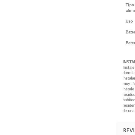
Tipo
alim
Uso
Bater
Bate
INSTA
Instale
dormit
instala
muy fá
instal
residu
habitac
reside
de una
REVI