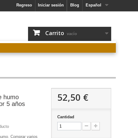
Regreso
Iniciar sesión
Blog
Español
Carrito
vacío
52,50 €
de humo
or 5 años
Cantidad
ducto
humo, Comprar varios