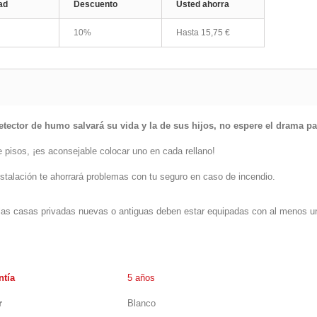
ad
Descuento
Usted ahorra
10%
Hasta
15,75 €
etector de humo salvará su vida y la de sus hijos, no espere el drama 
e pisos, ¡es aconsejable colocar uno en cada rellano!
nstalación te ahorrará problemas con tu seguro en caso de incendio.
las casas privadas nuevas o antiguas deben estar equipadas con al menos u
ntía
5 años
r
Blanco