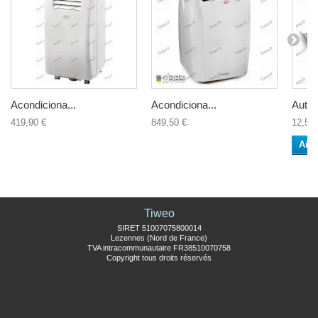
Acondiciona...
Acondiciona...
Auto..
419,90 €
849,50 €
12,50 
Añad
Tiweo
SIRET 51007075800014
Lezennes (Nord de France)
TVA intracommunautaire FR38510070758
Copyright tous droits réservés