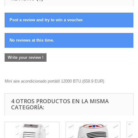
Post a review and try to win a voucher.
No reviews at this time.
Write your review !
Mini aire acondicionado portátil 12000 BTU
(
659.9
EUR
)
4 OTROS PRODUCTOS EN LA MISMA
CATEGORÍA: