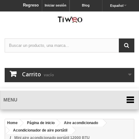
Regreso
Iniciar sesión
Blog
Español
Carrito
vacío
MENU
Home
Página de inicio
Aire acondicionado
Acondicionador de aire portátil
Mini aire acondicionado portátil 12000 BTU