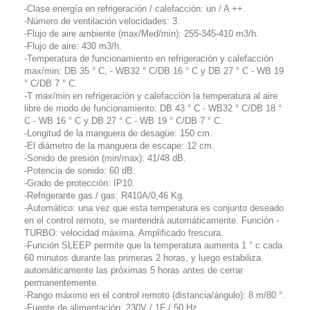
-Clase energía en refrigeración / calefacción: un / A ++.
-Número de ventilación velocidades: 3.
-Flujo de aire ambiente (max/Med/min): 255-345-410 m3/h.
-Flujo de aire: 430 m3/h.
-Temperatura de funcionamiento en refrigeración y calefacción
max/min: DB 35 ° C, - WB32 ° C/DB 16 ° C y DB 27 ° C - WB 19
° C/DB 7 ° C.
-T max/min en refrigeración y calefacción la temperatura al aire
libre de modo de funcionamiento: DB 43 ° C - WB32 ° C/DB 18 °
C - WB 16 ° C y DB 27 ° C - WB 19 ° C/DB 7 ° C.
-Longitud de la manguera de desagüe: 150 cm.
-El diámetro de la manguera de escape: 12 cm.
-Sonido de presión (min/max): 41/48 dB.
-Potencia de sonido: 60 dB.
-Grado de protección: IP10.
-Refrigerante gas / gas: R410A/0,46 Kg.
-Automático: una vez que esta temperatura es conjunto deseado
en el control remoto, se mantendrá automáticamente. Función -
TURBO: velocidad máxima. Amplificado frescura.
-Función SLEEP permite que la temperatura aumenta 1 ° c cada
60 minutos durante las primeras 2 horas, y luego estabiliza
automáticamente las próximas 5 horas antes de cerrar
permanentemente.
-Rango máximo en el control remoto (distancia/ángulo): 8 m/80 °.
-Fuente de alimentación: 230V / 1F / 50 Hz.