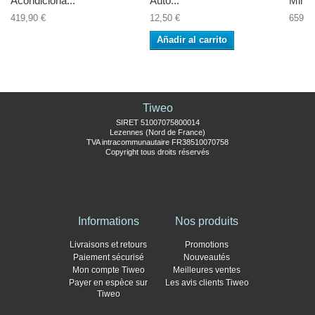
Acondiciona...
Auto...
Mini a
419,90 €
12,50 €
659,9
Añadir al carrito
Tiweo
SIRET 51007075800014
Lezennes (Nord de France)
TVA intracommunautaire FR38510070758
Copyright tous droits réservés
Informations
Nos produits
Livraisons et retours
Promotions
Paiement sécurisé
Nouveautés
Mon compte Tiweo
Meilleures ventes
Payer en espèce sur
Les avis clients Tiweo
Tiweo