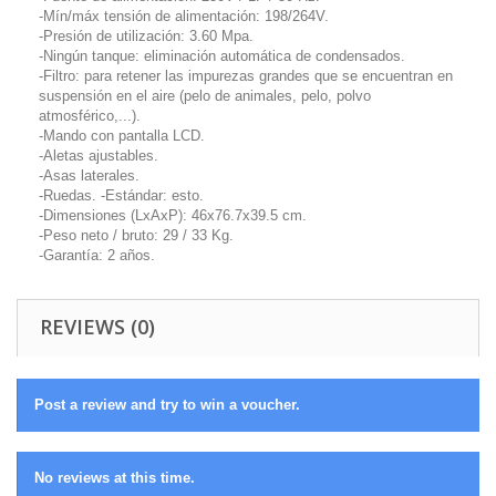
-Mín/máx tensión de alimentación: 198/264V.
-Presión de utilización: 3.60 Mpa.
-Ningún tanque: eliminación automática de condensados.
-Filtro: para retener las impurezas grandes que se encuentran en
suspensión en el aire (pelo de animales, pelo, polvo
atmosférico,...).
-Mando con pantalla LCD.
-Aletas ajustables.
-Asas laterales.
-Ruedas. -Estándar: esto.
-Dimensiones (LxAxP): 46x76.7x39.5 cm.
-Peso neto / bruto: 29 / 33 Kg.
-Garantía: 2 años.
REVIEWS (0)
Post a review and try to win a voucher.
No reviews at this time.