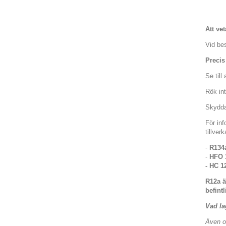
Att vet
Vid bes
Preci
Se till
Rök in
Skydda
För inf
tillver
-
R134
-
HFO 
- HC 1
R12a ä
befint
Vad la
Även o