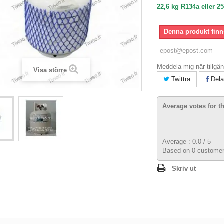
22,6 kg R134a eller 2
Denna produkt finns
Meddela mig när tillgän
Visa större
Twittra
Dela
Average votes for t
Average :
0.0
/
5
Based on
0
customer
Skriv ut