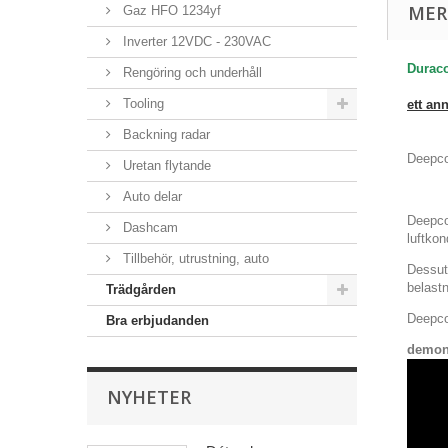
MER
Gaz HFO 1234yf
Inverter 12VDC - 230VAC
Duraco
Rengöring och underhåll
Tooling
ett an
Backning radar
Deepco
Uretan flytande
Auto delar
Deepco
Dashcam
luftkon
Tillbehör, utrustning, auto
Dessut
belast
Trädgården
Deepco
Bra erbjudanden
demon
NYHETER