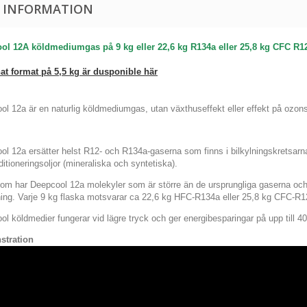
 INFORMATION
ol 12A köldmediumgas på 9 kg eller 22,6 kg R134a eller 25,8 kg CFC R1
nat format på 5,5 kg är
dusponible här
ol 12a är en naturlig köldmediumgas, utan växthuseffekt eller effekt på ozon
ol 12a ersätter helst R12- och R134a-gaserna som finns i bilkylningskretsar
ditioneringsoljor (mineraliska och syntetiska).
om har Deepcool 12a molekyler som är större än de ursprungliga gaserna och 
ning. Varje 9 kg flaska motsvarar ca 22,6 kg HFC-R134a eller 25,8 kg CFC-R1
ol köldmedier fungerar vid lägre tryck och ger energibesparingar på upp til
stration