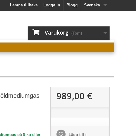
Lämna tillbaka
Logga in
Blogg
Svenska
Varukorg
(Tom)
989,00 €
köldmediumgas
iumgas på 9 kg eller
Lägg till i