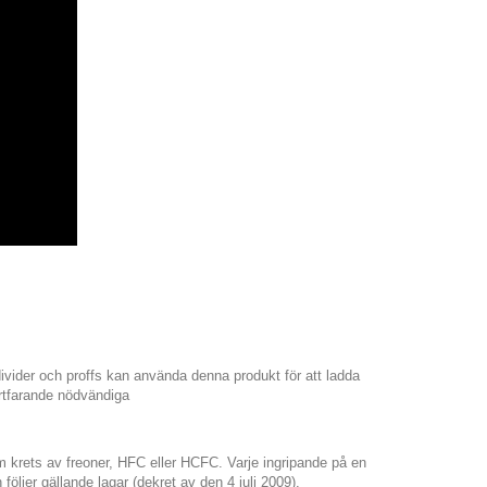
vider och proffs kan använda denna produkt för att ladda
fortfarande nödvändiga
 krets av freoner, HFC eller HCFC. Varje ingripande på en
följer gällande lagar (dekret av den 4 juli 2009).