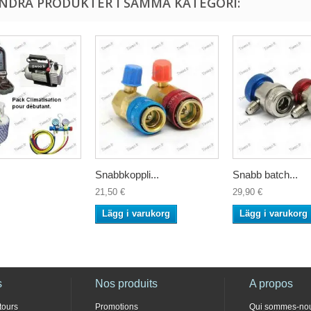
ANDRA PRODUKTER I SAMMA KATEGORI:
Snabbkoppli...
Snabb batch...
21,50 €
29,90 €
Lägg i varukorg
Lägg i varukorg
s
Nos produits
A propos
tours
Promotions
Qui sommes-no