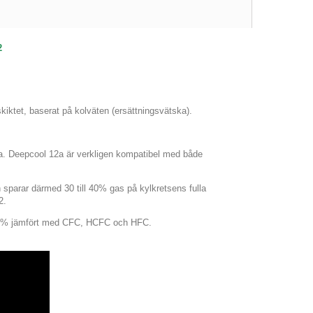
2
skiktet, baserat på kolväten
(
ersättningsvätska)
.
na. Deepcool 12a är verkligen kompatibel med både
sparar därmed 30 till 40% gas på kylkretsens fulla
2.
l 40% jämfört med CFC, HCFC och HFC.