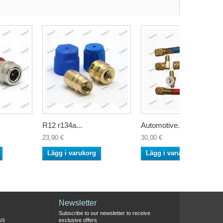
R12 r134a...
Automotive...
23,90 €
30,00 €
Lägg i varukorg
Lägg i varukorg
Newsletter
Subscribe to our newsletter to receive
us
exclusive offers