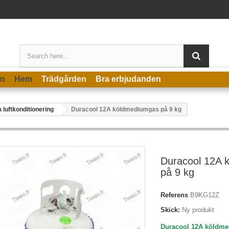
en
Hem
Trädgården
Bra erbjudanden
 luftkonditionering
Duracool 12A köldmediumgas på 9 kg
Duracool 12A 
på 9 kg
Referens
B9KG12Z
Skick:
Ny produkt
Duracool 12A köldmed