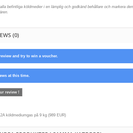
lla befintliga köldmedier i en lämplig och godkänd behållare och markera den 
ären.
EWS (0)
review and try to win a voucher.
ews at this time.
ur review !
12A köldmediumgas på 9 kg
(
989
EUR
)