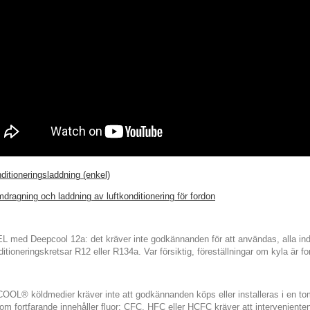
ditioneringsladdning (enkel)
dragning och laddning av luftkonditionering för fordon
 med Deepcool 12a: det kräver inte godkännanden för att användas, alla indi
ditioneringskretsar R12 eller R134a. Var försiktig, föreställningar om kyla är 
OL® köldmedier kräver inte att godkännanden köps eller installeras i en tom
om fortfarande innehåller fluor: CFC, HFC eller HCFC kräver att intervenienten 