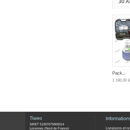
30 
Pack...
1 190,00 €
Tiweo
Information
SIRET 51007075800014
Livraisons et re
Lezennes (Nord de France)