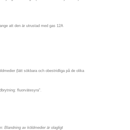
tt ange att den är utrustad med gas 12A
öldmedier (lätt sökbara och obestridliga på de olika
brytning: fluorvätesyra".
: Blandning av köldmedier är olagligt