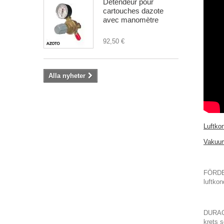
Détendeur pour
cartouches dazote
avec manomètre
92,50 €
Alla nyheter
Luftkon
Vakuum
FÖRDEL
luftkon
DURACO
krets s