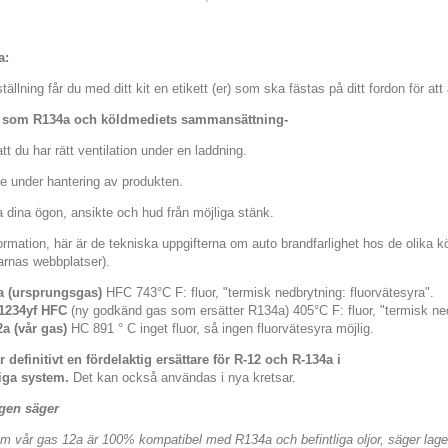
a:
tällning får du med ditt kit en etikett (er) som ska fästas på ditt fordon för a
s som R134a och köldmediets sammansättning-
 att du har rätt ventilation under en laddning.
te under hantering av produkten.
 dina ögon, ansikte och hud från möjliga stänk.
ormation, här är de tekniska uppgifterna om auto brandfarlighet hos de olika k
karnas webbplatser).
a (ursprungsgas)
HFC 743°C F: fluor, "termisk nedbrytning: fluorvätesyra".
1234yf HFC
(ny godkänd gas som ersätter R134a) 405°C F: fluor, "termisk ned
2a (vår gas)
HC 891 ° C inget fluor, så ingen fluorvätesyra möjlig.
r definitivt en fördelaktig ersättare för R-12 och R-134a i
liga system.
Det kan också användas i nya kretsar.
gen säger
m vår gas 12a är 100% kompatibel med R134a och befintliga oljor, säger lagen