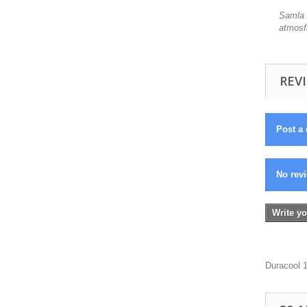
Samla a
atmosf
REVI
Post a 
No revi
Write yo
Duracool 