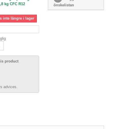
5,8 kg CFC R12
önskelistan
 inte längre i lager
glig
his product
s advices.