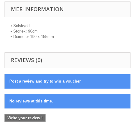
MER INFORMATION
• Solskydd
• Storlek: 90cm
• Diameter 190 x 155mm
REVIEWS (0)
Post a review and try to win a voucher.
No reviews at this time.
Write your review !