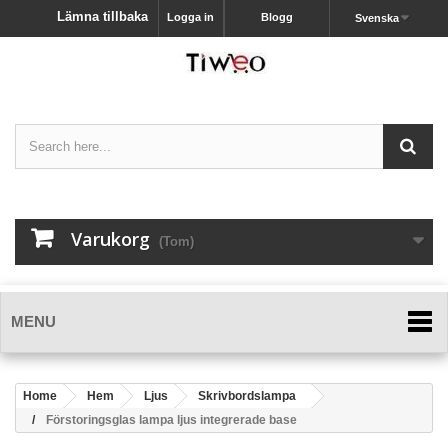
Lämna tillbaka
Logga in
Blogg
Svenska
Varukorg
(Tom)
MENU
Home
Hem
Ljus
Skrivbordslampa
Förstoringsglas lampa ljus integrerade base