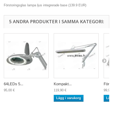
Förstoringsglas lampa ljus integrerade base
(
139.9
EUR
)
5 ANDRA PRODUKTER I SAMMA KATEGORI:
64LEDs 5...
Kompakt...
Försto
95,00 €
119,90 €
99,90 
Lägg i varukorg
Lägg