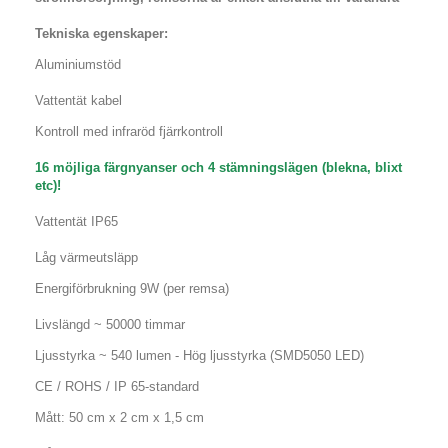
Tekniska egenskaper:
Aluminiumstöd
Vattentät kabel
Kontroll med infraröd fjärrkontroll
16 möjliga färgnyanser och 4 stämningslägen (blekna, blixt
etc)!
Vattentät IP65
Låg värmeutsläpp
Energiförbrukning 9W (per remsa)
Livslängd ~ 50000 timmar
Ljusstyrka ~ 540 lumen - Hög ljusstyrka (SMD5050 LED)
CE / ROHS / IP 65-standard
Mått:
50 cm x 2 cm x 1,5 cm