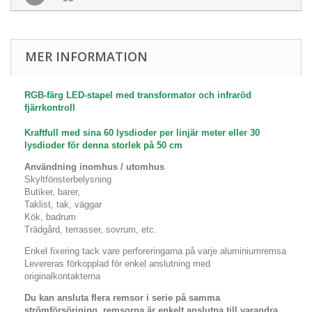
MER INFORMATION
RGB-färg LED-stapel med transformator och infraröd
fjärrkontroll
Kraftfull med sina 60 lysdioder per linjär meter eller 30
lysdioder för denna storlek på 50 cm
Användning inomhus / utomhus
Skyltfönsterbelysning
Butiker, barer,
Taklist, tak, väggar
Kök, badrum
Trädgård, terrasser, sovrum, etc.
Enkel fixering tack vare perforeringarna på varje aluminiumremsa
Levereras förkopplad för enkel anslutning med
originalkontakterna
Du kan ansluta flera remsor i serie på samma
strömförsörjning, remsorna är enkelt anslutna till varandra