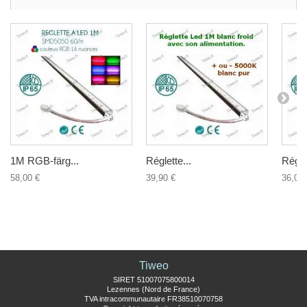
1M RGB-färg...
Réglette...
Réglet
58,00 €
39,90 €
36,00 
Tiweo
SIRET 51007075800014
Lezennes (Nord de France)
TVA intracommunautaire FR38510070758