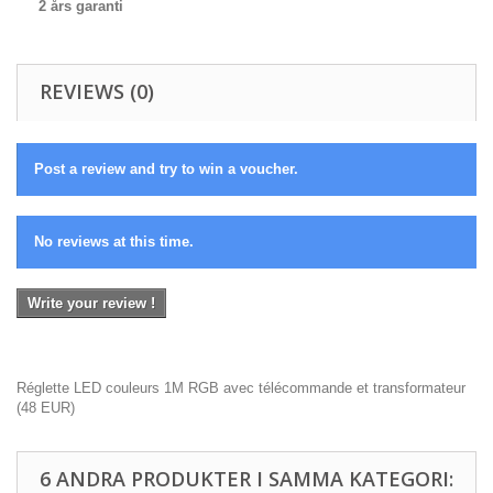
2 års garanti
REVIEWS (0)
Post a review and try to win a voucher.
No reviews at this time.
Write your review !
Réglette LED couleurs 1M RGB avec télécommande et transformateur
(
48
EUR
)
6 ANDRA PRODUKTER I SAMMA KATEGORI: