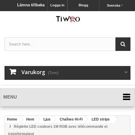
Lämna tillbaka
Logga in
Blogg
Svenska
Varukorg
(Tom)
MENU
Home
Hem
Ljus
Chaînes Hi-Fi
LED strips
Réglette LED couleurs 1M RGB avec télécommande et
transformateur