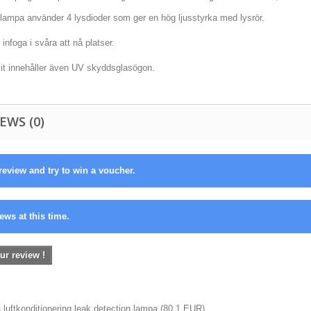
lampa använder 4 lysdioder som ger en hög ljusstyrka med lysrör.
t infoga i svåra att nå platser.
kit innehåller även UV skyddsglasögon.
EWS (0)
review and try to win a voucher.
ews at this time.
ur review !
a luftkonditionering leak detection lampa
(
80.1
EUR
)