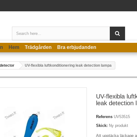
en
Hem
Trädgården
Bra erbjudanden
detector
UV-flexibla luftkonditionering leak detection lampa
UV-flexibla luft
leak detection
Referens
UV53515
Skick:
Ny produkt
Att upptäcka läckage av