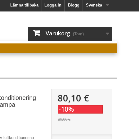
Lämna tillbaka
Logga in
Blogg
Svenska
Varukorg
(Tom)
80,10 €
konditionering
 lampa
-10%
89,00 €
 luftkonditionering