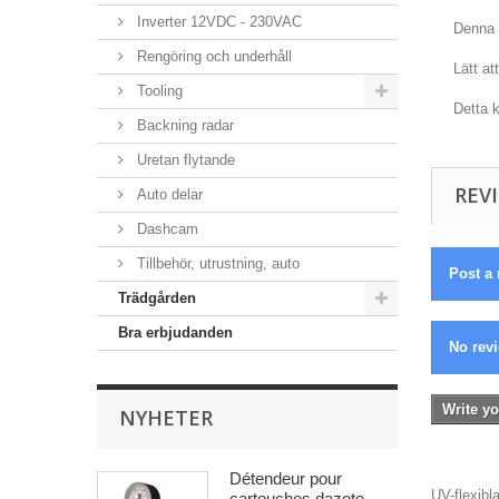
Inverter 12VDC - 230VAC
Denna 
Rengöring och underhåll
Lätt at
Tooling
Detta 
Backning radar
Uretan flytande
REVI
Auto delar
Dashcam
Tillbehör, utrustning, auto
Post a 
Trädgården
Bra erbjudanden
No revi
Write yo
NYHETER
Détendeur pour
UV-flexibl
cartouches dazote