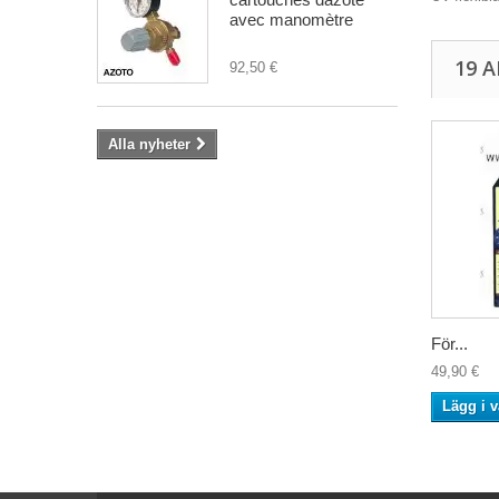
avec manomètre
19 
92,50 €
Alla nyheter
För...
49,90 €
Lägg i 