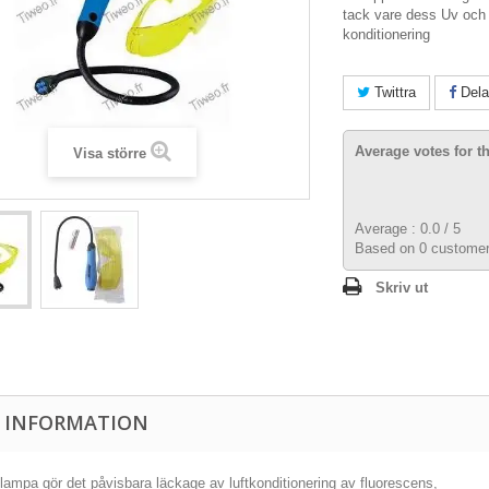
tack vare dess Uv och 
konditionering
Twittra
Dela
Average votes for t
Visa större
Average :
0.0
/
5
Based on
0
customer
Skriv ut
 INFORMATION
lampa gör det påvisbara läckage av luftkonditionering av fluorescens,