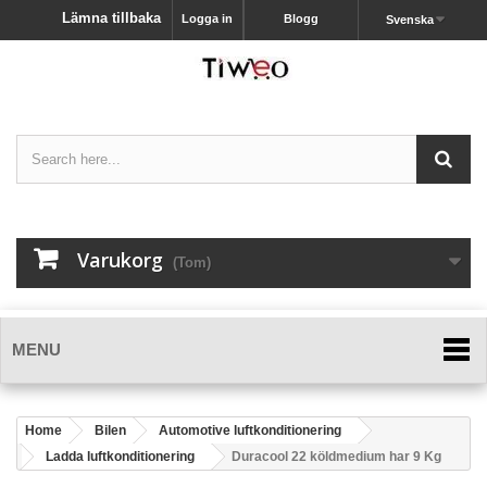
Lämna tillbaka
Logga in
Blogg
Svenska
Varukorg
(Tom)
MENU
Home
Bilen
Automotive luftkonditionering
Ladda luftkonditionering
Duracool 22 köldmedium har 9 Kg