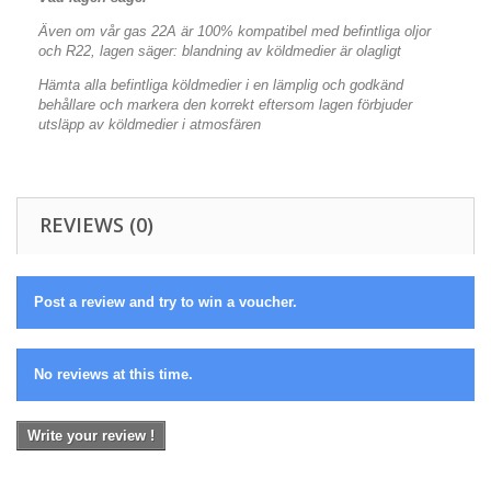
Även om vår gas 22A är 100% kompatibel med befintliga oljor
och R22, lagen säger: blandning av köldmedier är olagligt
Hämta alla befintliga köldmedier i en lämplig och godkänd
behållare och markera den korrekt eftersom lagen förbjuder
utsläpp av köldmedier i atmosfären
REVIEWS (0)
Post a review and try to win a voucher.
No reviews at this time.
Write your review !