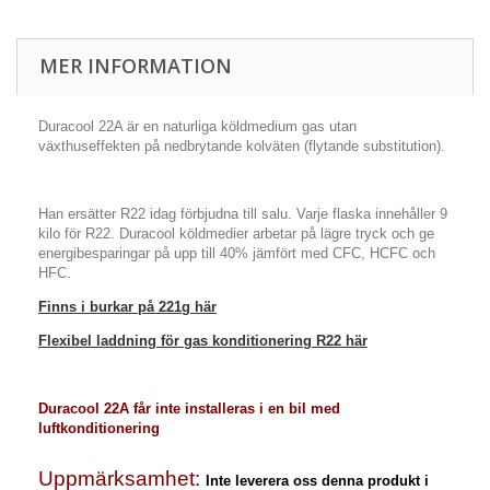
MER INFORMATION
Duracool 22A är en naturliga köldmedium gas utan
växthuseffekten på nedbrytande kolväten
(
flytande substitution)
.
Han ersätter R22 idag förbjudna till salu. Varje flaska innehåller 9
kilo för R22. Duracool köldmedier arbetar på lägre tryck och ge
energibesparingar på upp till 40% jämfört med CFC, HCFC och
HFC.
Finns i burkar på 221g här
Flexibel laddning för gas konditionering R22 här
Duracool 22A får inte installeras i en bil med
luftkonditionering
Uppmärksamhet:
Inte leverera oss denna produkt i