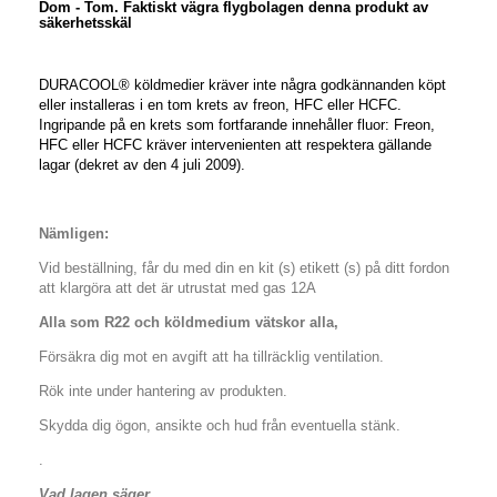
Dom - Tom. Faktiskt vägra flygbolagen denna produkt av
säkerhetsskäl
DURACOOL® köldmedier kräver inte några godkännanden köpt
eller installeras i en tom krets av freon, HFC eller HCFC.
Ingripande på en krets som fortfarande innehåller fluor: Freon,
HFC eller HCFC kräver intervenienten att respektera gällande
lagar (dekret av den 4 juli 2009).
Nämligen:
Vid beställning, får du med din en kit (s) etikett (s) på ditt fordon
att klargöra att det är utrustat med gas 12A
Alla som R22 och köldmedium vätskor alla,
Försäkra dig mot en avgift att ha tillräcklig ventilation.
Rök inte under hantering av produkten.
Skydda dig ögon, ansikte och hud från eventuella stänk.
.
Vad lagen säger