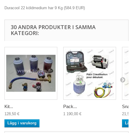
Duracool 22 köldmedium har 9 Kg
(
584.9
EUR
)
30 ANDRA PRODUKTER I SAMMA
KATEGORI:
Kit...
Pack...
Snabb
128,50 €
1 190,00 €
21,50 
Lägg i varukorg
Lägg