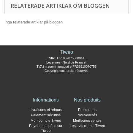
RELATERADE ARTIKLAR OM BLOGGEN
Inga relaterade artiklar på bloggen
Tiweo
SIRET 51007075800014
Lezennes (Nord de France)
TVA intracommunautaire FR38510070758
Copyright tous droits réservés
Informations
Nos produits
Livraisons et retours
Promotions
Paiement sécurisé
Nouveautés
Mon compte Tiweo
Meilleures ventes
Payer en espèce sur
Les avis clients Tiweo
Tiweo