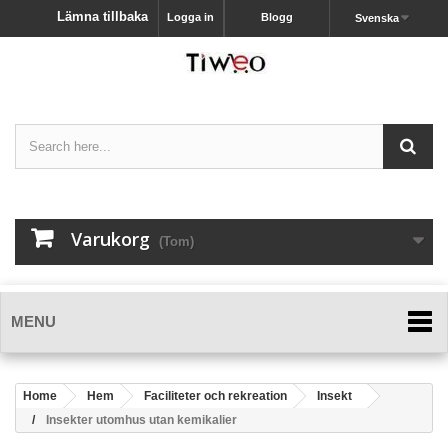
Lämna tillbaka
Logga in
Blogg
Svenska
Varukorg
(Tom)
MENU
Home
Hem
Faciliteter och rekreation
Insekt
Insekter utomhus utan kemikalier