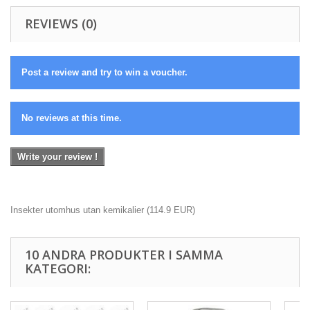
REVIEWS (0)
Post a review and try to win a voucher.
No reviews at this time.
Write your review !
Insekter utomhus utan kemikalier
(
114.9
EUR
)
10 ANDRA PRODUKTER I SAMMA
KATEGORI: