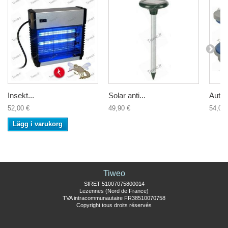
Insekt...
Solar anti...
Autom
52,00 €
49,90 €
54,00 
Lägg i varukorg
Tiweo
SIRET 51007075800014
Lezennes (Nord de France)
TVA intracommunautaire FR38510070758
Copyright tous droits réservés