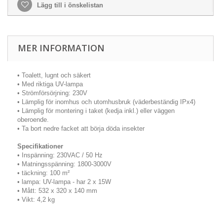
Lägg till i önskelistan
MER INFORMATION
• Toalett, lugnt och säkert
• Med riktiga UV-lampa
• Strömförsörjning: 230V
• Lämplig för inomhus och utomhusbruk (väderbeständig IPx4)
• Lämplig för montering i taket (kedja inkl.) eller väggen
oberoende.
• Ta bort nedre facket att börja döda insekter
Specifikationer
• Inspänning: 230VAC / 50 Hz
• Matningsspänning: 1800-3000V
• täckning: 100 m²
• lampa: UV-lampa - har 2 x 15W
• Mått: 532 x 320 x 140 mm
• Vikt: 4,2 kg