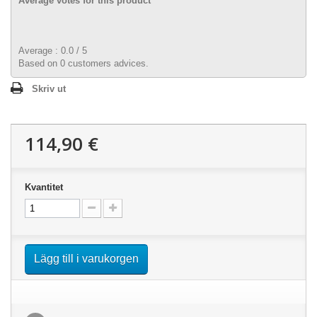
Average votes for this product
Average :
0.0
/
5
Based on
0
customers advices.
Skriv ut
114,90 €
Kvantitet
Lägg till i varukorgen