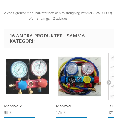
2-vägs grenrör med indikator box och avstängning ventiler
(
225.9
EUR
)
5
/
5
-
2
ratings -
2
advices
16 ANDRA PRODUKTER I SAMMA
KATEGORI:
Manifold 2...
Manifold...
R134 
98,00 €
175,90 €
121,9