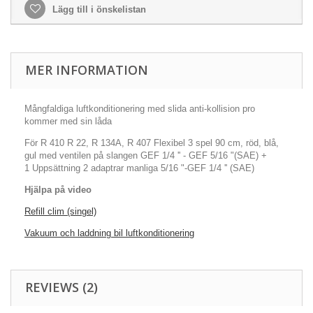
Lägg till i önskelistan
MER INFORMATION
Mångfaldiga luftkonditionering med slida anti-kollision pro
kommer med sin låda
För R 410
R 22, R 134A, R 407
Flexibel 3 spel
90 cm, röd, blå,
gul
med ventilen på slangen
GEF 1/4 '' - GEF 5/16 "(SAE) +
1
Uppsättning 2 adaptrar manliga 5/16 "-GEF 1/4 '' (SAE)
Hjälpa på video
Refill clim (singel)
Vakuum och laddning bil luftkonditionering
REVIEWS (2)