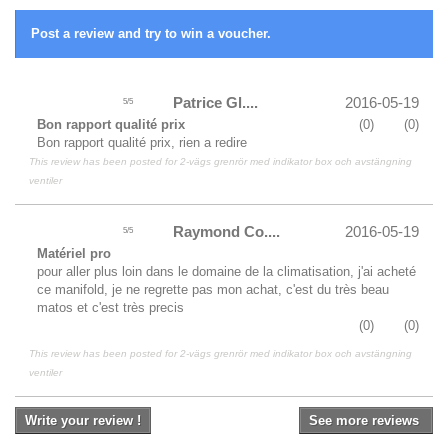
Post a review and try to win a voucher.
Patrice Gl....
2016-05-19
5
/
5
Bon rapport qualité prix
(
0
)
(
0
)
Bon rapport qualité prix, rien a redire
This review has been posted for
2-vägs grenrör med indikator box och avstängning
ventiler
Raymond Co....
2016-05-19
5
/
5
Matériel pro
pour aller plus loin dans le domaine de la climatisation, j'ai acheté
ce manifold, je ne regrette pas mon achat, c'est du très beau
matos et c'est très precis
(
0
)
(
0
)
This review has been posted for
2-vägs grenrör med indikator box och avstängning
ventiler
Write your review !
See more reviews