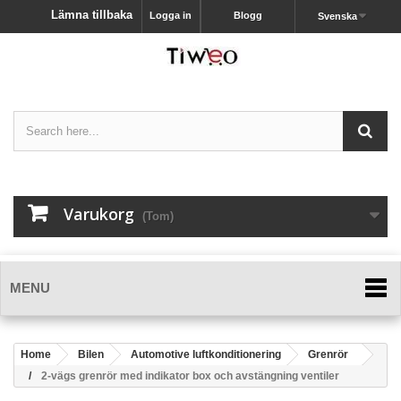
Lämna tillbaka
Logga in
Blogg
Svenska
Varukorg
(Tom)
MENU
Home
Bilen
Automotive luftkonditionering
Grenrör
2-vägs grenrör med indikator box och avstängning ventiler