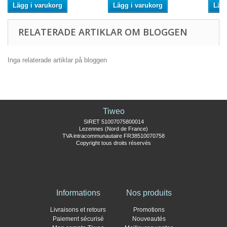
Lägg i varukorg
Lägg i varukorg
Lägg
RELATERADE ARTIKLAR OM BLOGGEN
Inga relaterade artiklar på bloggen
Tiweo
SIRET 51007075800014
Lezennes (Nord de France)
TVA intracommunautaire FR38510070758
Copyright tous droits réservés
Informations
Nos produits
Livraisons et retours
Promotions
Paiement sécurisé
Nouveautés