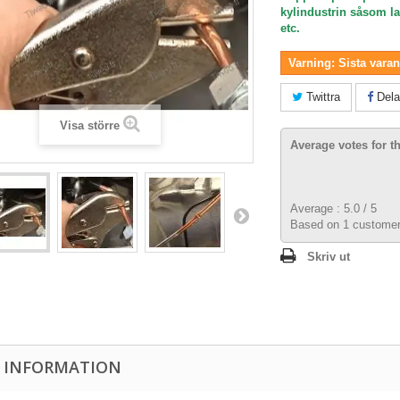
kylindustrin såsom l
etc.
Varning: Sista varan 
Twittra
Dela
Visa större
Average votes for t
Average :
5.0
/
5
Based on
1
customer
Skriv ut
 INFORMATION