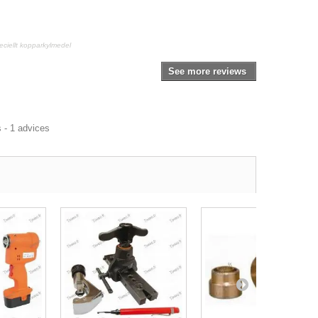
peciellt kopparkylmedel
See more reviews
s -
1
advices