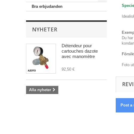
Specie
Bra erbjudanden
Idealis
NYHETER
Exemp
Du har
kondan
Détendeur pour
cartouches dazote
Försik
avec manomètre
Foto u
92,50 €
REVI
Alla nyheter
Post a 