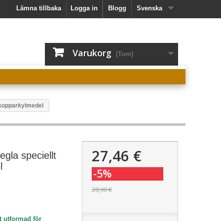
Lämna tillbaka
Logga in
Blogg
Svenska
Varukorg
(Tom)
t kopparkylmedel
27,46 €
egla speciellt
l
-5%
28,90 €
t utformad för