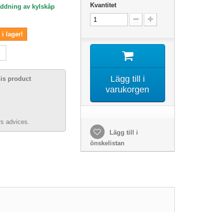
Kvantitet
addning av kylskåp
i lager!
Lägg till i
his product
varukorgen
s advices.
Lägg till i
önskelistan