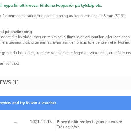
ll nypa för att krossa, fördöma kopparrör på kylskåp etc.
k för permanent stängning eller klämning av kopparrör upp till 8 mm (5/16")
el på användning
 laddat ditt kylskåp, men en mikroläcka finns kvar vid ventilen eller lödnin
nera gasens utgång genom att nypa slangen precis före ventilen eller lödning
tig:
när du har klämt, kommer ventilen inte längre att vara i drift, du måste 
tan kontrakt
EWS (1)
review and try to win a voucher.
2021-12-15
Pince à obturer les tuyaux de cuivre
5
/
5
Très satisfait