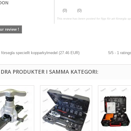
DON
(
0
)
(
0
)
This review has been posted for
Nyp för att försegla s
ur review !
t försegla speciellt kopparkylmedel
(
27.46
EUR
)
5
/
5
-
1
rating
NDRA PRODUKTER I SAMMA KATEGORI: