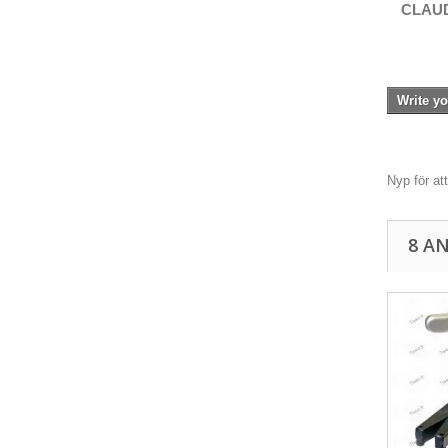
CLAU
Write yo
Nyp för at
8 A