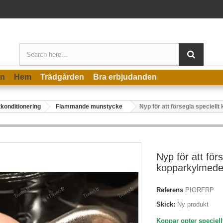
en
Hem
Trädgården
Bra erbjudanden
tkonditionering
Flammande munstycke
Nyp för att försegla speciell
Nyp för att förs
kopparkylmede
Referens
PIORFRP
Skick:
Ny produkt
Koppar opter speciell