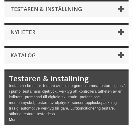
TESTAREN & INSTÄLLNING
NYHETER
KATALOG
Testaren & inställning
testa sina bromsar, testare av culase gemensamma testare oljenivå
i pump, testa hans oljetryck, verktyg att kontrollera tätheten av en
kylkrets, promenad till digitala skjutmått, professionell
momentnyckel, testare av oljetryck, sensor topplockspackning
trasig, automotive verktyg billigare. Luftkonditionering testare,
säkring testare, testa dess...
Mer