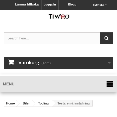
Lämna tillbaka
Logga in
Blogg
Svenska
Varukorg
(Tom)
MENU
Home
Bilen
Tooling
Testaren & inställning