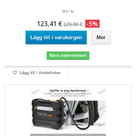
(5.0 / 5)
123,41 €
-5%
129,90 €
Lägg till i varukorgen
Mer
Bästa batteritestare!
Lägg till i önskelistan