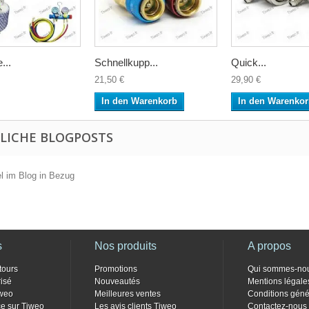
...
Schnellkupp...
Quick...
21,50 €
29,90 €
In den Warenkorb
In den Warenko
LICHE BLOGPOSTS
el im Blog in Bezug
s
Nos produits
A propos
tours
Promotions
Qui sommes-no
isé
Nouveautés
Mentions légale
weo
Meilleures ventes
Conditions géné
e sur Tiweo
Les avis clients Tiweo
Contactez-nous