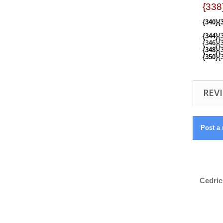
{338
{340}
{
{344}
{
{346}
{
{348}
{
{350}
{
REVI
Post a 
Cedric 