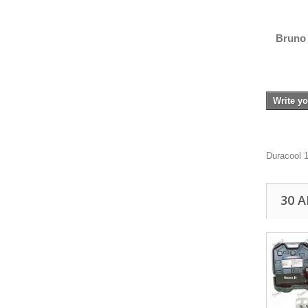
Bruno 
Write yo
Duracool 
30 