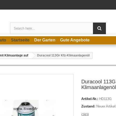
uto
Startseite
Der Garten
Gute Angebote
mit Klimaanlage auf
Duracool 113Gr Kfz-Klimaanlagenöl
Duracool 113G
Klimaanlagenöl
Artikel-Nr.:
HD113G
Zustand:
Neuer Artikel
{283}