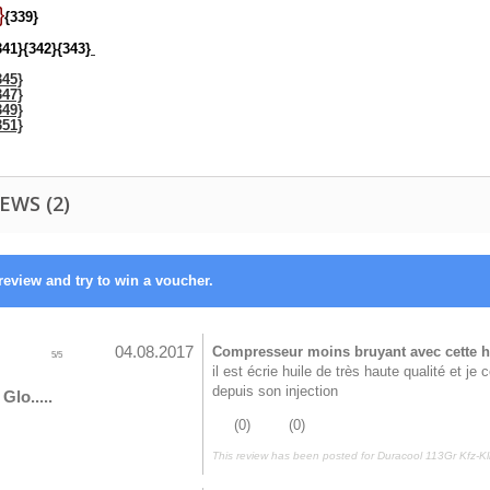
}
{339}
341}
{342}
{343}
345}
347}
349}
351}
EWS (2)
review and try to win a voucher.
04.08.2017
Compresseur moins bruyant avec cette h
5
/
5
il est écrie huile de très haute qualité et j
depuis son injection
Glo.....
(
0
)
(
0
)
This review has been posted for
Duracool 113Gr Kfz-K