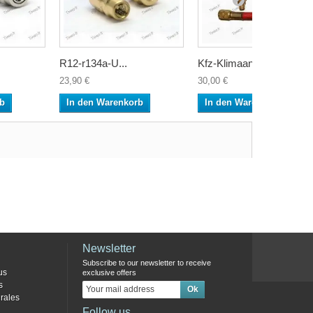
R12-r134a-U...
Kfz-Klimaan...
23,90 €
30,00 €
rb
In den Warenkorb
In den Warenkorb
Newsletter
Subscribe to our newsletter to receive
us
exclusive offers
s
rales
Follow us