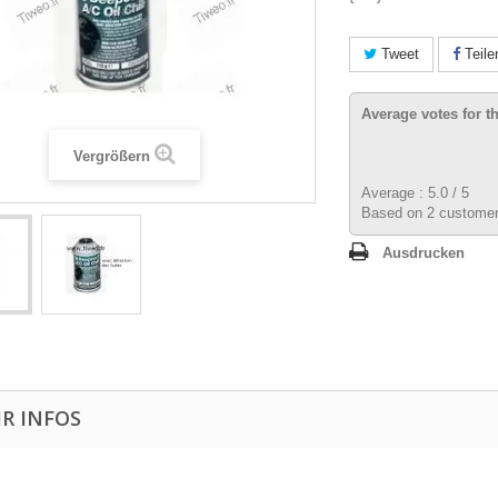
Tweet
Teile
Average votes for t
Vergrößern
Average :
5.0
/
5
Based on
2
customer
Ausdrucken
R INFOS