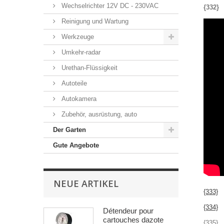
Wechselrichter 12V DC - 230VAC
{332}
Reinigung und Wartung
Werkzeuge
Umkehr-radar
Urethan-Flüssigkeit
Autoteile
Autokamera
Zubehör, ausrüstung, auto
Der Garten
Gute Angebote
NEUE ARTIKEL
{333}
{334}
Détendeur pour
cartouches dazote
{335}