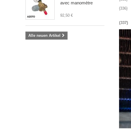
avec manomètre
{336}
92,50 €
{337}
Alle neuen Artikel