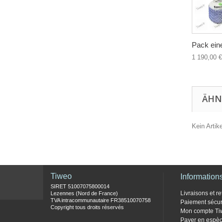
Pack eine
1 190,00 €
ÄHN
Kein Artik
Tiweo
Information
SIRET 51007075800014
Livraisons et re
Lezennes (Nord de France)
TVA intracommunautaire FR38510070758
Paiement sécur
Copyright tous droits réservés
Mon compte Ti
Payer en espèc