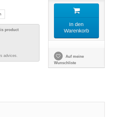
n
In den
his product
Warenkorb
s advices.
Auf meine
Wunschliste