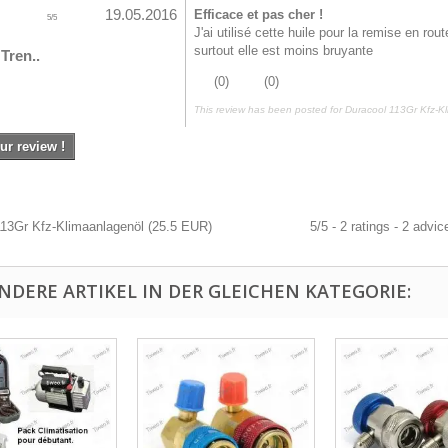
19.05.2016
Efficace et pas cher !
5
/
5
J'ai utilisé cette huile pour la remise en rou
surtout elle est moins bruyante
Tren..
(
0
)
(
0
)
This review has been posted for
Duracool 113Gr Kfz-K
ur review !
113Gr Kfz-Klimaanlagenöl
(
25.5
EUR
)
5
/
5
-
2
ratings -
2
advic
ANDERE ARTIKEL IN DER GLEICHEN KATEGORIE: