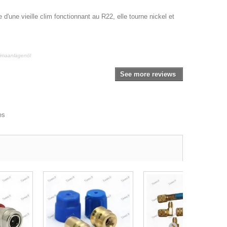
te d'une vieille clim fonctionnant au R22, elle tourne nickel et
limaanlagenöl
See more reviews
es