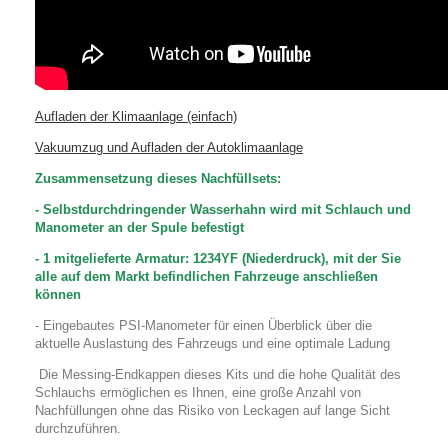
Aufladen der Klimaanlage (einfach)
Vakuumzug und Aufladen der Autoklimaanlage
Zusammensetzung dieses Nachfüllsets:
- Selbstdurchdringender Wasserhahn wird mit Schlauch und
Manometer an der Spule befestigt
- 1 mitgelieferte Armatur: 1234YF (Niederdruck), mit der Sie
alle auf dem Markt befindlichen Fahrzeuge anschließen
können
- Eingebautes PSI-Manometer für einen Überblick über die
aktuelle Auslastung des Fahrzeugs und eine optimale Ladung
Die Messing-Endkappen dieses Kits und die hohe Qualität des
Schlauchs ermöglichen es Ihnen, eine große Anzahl von
Nachfüllungen ohne das Risiko von Leckagen auf lange Sicht
durchzuführen.