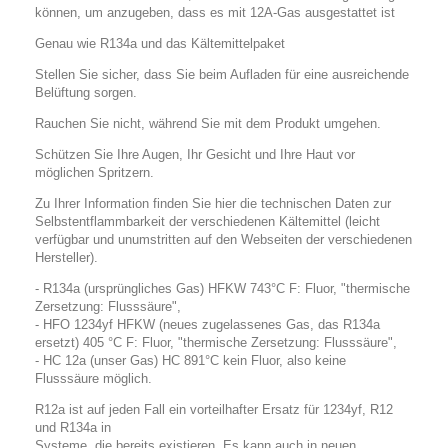
können, um anzugeben, dass es mit 12A-Gas ausgestattet ist
Genau wie R134a und das Kältemittelpaket
Stellen Sie sicher, dass Sie beim Aufladen für eine ausreichende
Belüftung sorgen.
Rauchen Sie nicht, während Sie mit dem Produkt umgehen.
Schützen Sie Ihre Augen, Ihr Gesicht und Ihre Haut vor
möglichen Spritzern.
Zu Ihrer Information finden Sie hier die technischen Daten zur
Selbstentflammbarkeit der verschiedenen Kältemittel (leicht
verfügbar und unumstritten auf den Webseiten der verschiedenen
Hersteller).
-
R134a (ursprüngliches Gas)
HFKW 743°C F: Fluor, "thermische
Zersetzung: Flusssäure",
-
HFO 1234yf HFKW
(neues zugelassenes Gas, das R134a
ersetzt) 405 °C F: Fluor, "thermische Zersetzung: Flusssäure",
- HC 12a (unser Gas)
HC 891°C kein Fluor, also keine
Flusssäure möglich.
R12a ist auf jeden Fall ein vorteilhafter Ersatz für 1234yf, R12
und R134a in
Systeme, die bereits existieren.
Es kann auch in neuen