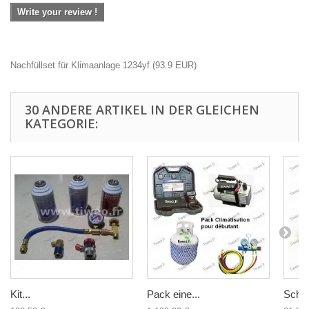
Write your review !
Nachfüllset für Klimaanlage 1234yf
(
93.9
EUR
)
30 ANDERE ARTIKEL IN DER GLEICHEN
KATEGORIE:
Kit...
Pack eine...
Schne