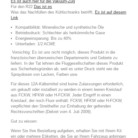
Es ist auch hier für die
Vakuum-Zug
Für den R22
Das ist es
Was das Nachfüllen des Kühlschranks betrifft,
Es ist auf diesem
Link
Kompatibilität
: Mineralische und synthetische Öle
Betriebsdruck
: Schlechter als herkömmliche Gase
Energieeinsparung
: Bis zu 40%
Unterfaden
: 1/2 ACME
Vorsichtig:
Es ist uns nicht möglich, dieses Produkt in die
französischen überseeischen Departements und Gebiete zu
liefern. In der Tat lehnen die Fluggesellschaften dieses Produkt
aus Sicherheitsgründen ab, weil es unter Druck steht wie die
Spraydosen von Lacken, Farben usw.
Für dieses 12A-Kältemittel sind keine Zulassungen erforderlich,
um gekauft oder installiert zu werden
in einem leeren Kreislauf
aus FCKW, HFKW oder H-FCKW. Jeder Eingriff in einen
Kreislauf, der noch Fluor enthält: FCKW, HFKW oder H-FCKW,
verpflichtet den Streithelfer zur Einhaltung der geltenden
Rechtsvorschriften (Dekret vom 4. Juli 2009).
Gut zu wissen:
Wenn Sie Ihre Bestellung aufgeben, erhalten Sie mit Ihrem Kit
ein oder mehrere Etiketten, die Sie an Ihrem Fahrzeug anbringen