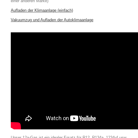
einer anderen Marke)
Aufladen der Klimaanlage (einfach)
Vakuumzug und Aufladen der Autoklimaanlage
Unser 12a-Gas ist ein idealer Ersatz für R12, R134a, 1234yf usw.