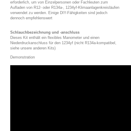
erforderlich, um von Einzelpersonen oder Fachleuten zum
Aufladen von R12- oder R134a-, 1234yf-Klimaanlagenkreisläufen
verwendet zu werden. Einige DIY-Fähigkeiten sind jedoch
dennoch empfehlenswert
Schlauchbezeichnung und -anschluss
Dieses Kit enthält ein flexibles Manometer und einen
Niederdruckanschluss für den 1234yf (nicht R134a-kompatibel,
siehe unsere anderen Kits)
Demonstration