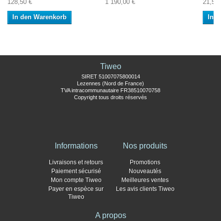
128,50 €
1 190,00 €
21,50 
In den Warenkorb
In 
Tiweo
SIRET 51007075800014
Lezennes (Nord de France)
TVA intracommunautaire FR38510070758
Copyright tous droits réservés
Informations
Nos produits
Livraisons et retours
Promotions
Paiement sécurisé
Nouveautés
Mon compte Tiweo
Meilleures ventes
Payer en espèce sur
Les avis clients Tiweo
Tiweo
A propos