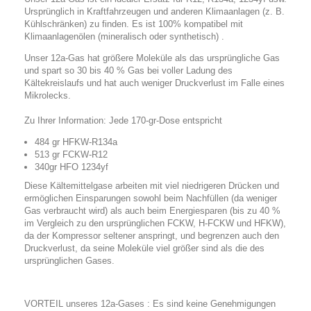
Ursprünglich in Kraftfahrzeugen und anderen Klimaanlagen (z. B.
Kühlschränken) zu finden. Es ist 100% kompatibel mit
Klimaanlagenölen (mineralisch oder synthetisch)
.
Unser 12a-Gas hat größere Moleküle als das ursprüngliche Gas
und spart so 30 bis 40 % Gas bei voller Ladung des
Kältekreislaufs und hat auch weniger Druckverlust im Falle eines
Mikrolecks.
Zu Ihrer Information: Jede 170-gr-Dose entspricht
484 gr HFKW-R134a
513 gr FCKW-R12
340gr HFO 1234yf
Diese Kältemittelgase arbeiten mit viel niedrigeren Drücken und
ermöglichen Einsparungen sowohl beim Nachfüllen (da weniger
Gas verbraucht wird) als auch beim Energiesparen (bis zu 40 %
im Vergleich zu den ursprünglichen FCKW, H-FCKW und HFKW),
da der Kompressor seltener anspringt, und begrenzen auch den
Druckverlust, da seine Moleküle viel größer sind als die des
ursprünglichen Gases.
VORTEIL unseres 12a-Gases
: Es sind keine Genehmigungen