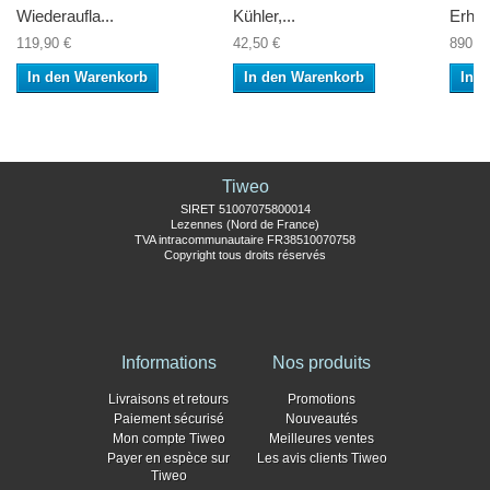
Wiederaufla...
Kühler,...
Erhol
119,90 €
42,50 €
890,0
In den Warenkorb
In den Warenkorb
In 
Tiweo
SIRET 51007075800014
Lezennes (Nord de France)
TVA intracommunautaire FR38510070758
Copyright tous droits réservés
Informations
Nos produits
Livraisons et retours
Promotions
Paiement sécurisé
Nouveautés
Mon compte Tiweo
Meilleures ventes
Payer en espèce sur
Les avis clients Tiweo
Tiweo