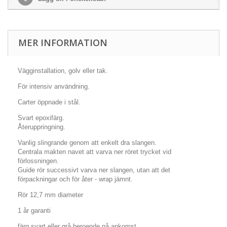
MER INFORMATION
Vägginstallation, golv eller tak.
För intensiv användning.
Carter öppnade i stål.
Svart epoxifärg.
Återuppringning.
Vanlig slingrande genom att enkelt dra slangen.
Centrala makten navet att varva ner röret trycket vid
förlossningen.
Guide rör successivt varva ner slangen, utan att det
förpackningar och för åter - wrap jämnt.
Rör 12,7 mm diameter
1 år garanti
färg svart eller grå beroende på ankomst