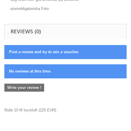
utomobligatoriska Foto
REVIEWS (0)
Post a review and try to win a voucher.
No reviews at this time.
Write your review !
Rulle 10 M tryckluft
(
225
EUR
)