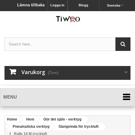
Lämna tillbaka
Logga in
Blogg
Svenska
Varukorg
(Tom)
MENU
Home
Hem
Gör det själv - verktyg
Pneumatiska verktyg
Slangvinda för tryckluft
Rulle 10 M tryckluft