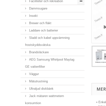
Faciliteter och rekreation
Dammsugare
Insekt
Brewer och fläkt
Laddare och batterier
Sladd och kabel uppvärmning
frostskyddsvätska
Brandsläckare
AEG Samsung Whirlpool Maytag
GE vattenfilter
Väggur
Mätutrustning
MER
Ultraljud diskbänk
Jack mätaren wattmetern
• Enkel
konsumtion