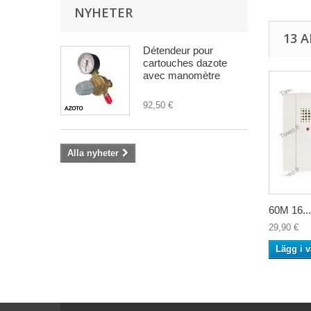
NYHETER
13 
Détendeur pour
cartouches dazote
avec manomètre
92,50 €
Alla nyheter
60M 16...
29,90 €
Lägg i 