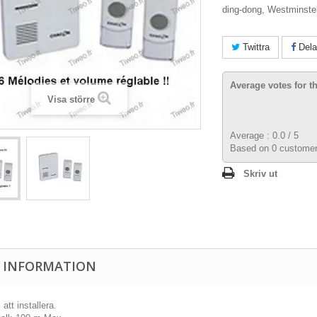
ding-dong, Westminste
Twittra
Dela
Average votes for t
Visa större
Average :
0.0
/
5
Based on
0
customer
Skriv ut
 INFORMATION
 att installera.