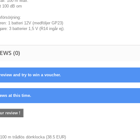
vall: 100 m Max.
kt 100 dB om
försörjning:
ren: 1 batteri 12V (medföljer GP23)
are: 3 batterier 1,5 V (R14 ingår ej).
EWS (0)
review and try to win a voucher.
ews at this time.
ur review !
t 100 m trådlös dörrklocka
(
38.5
EUR
)