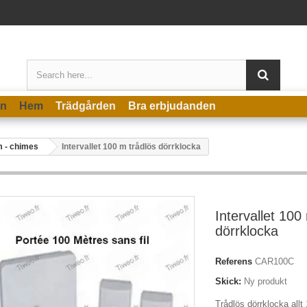
en
Hem
Trädgården
Bra erbjudanden
m - chimes
Intervallet 100 m trådlös dörrklocka
Intervallet 100
dörrklocka
Referens
CAR100C
Skick:
Ny produkt
Trådlös dörrklocka allt 