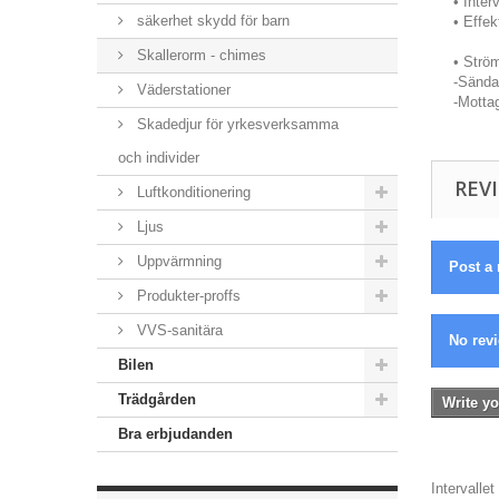
• Inter
säkerhet skydd för barn
• Effe
Skallerorm - chimes
• Ström
-Sända
Väderstationer
-Mottag
Skadedjur för yrkesverksamma
och individer
REVI
Luftkonditionering
Ljus
Uppvärmning
Post a 
Produkter-proffs
VVS-sanitära
No revi
Bilen
Trädgården
Write yo
Bra erbjudanden
Intervalle