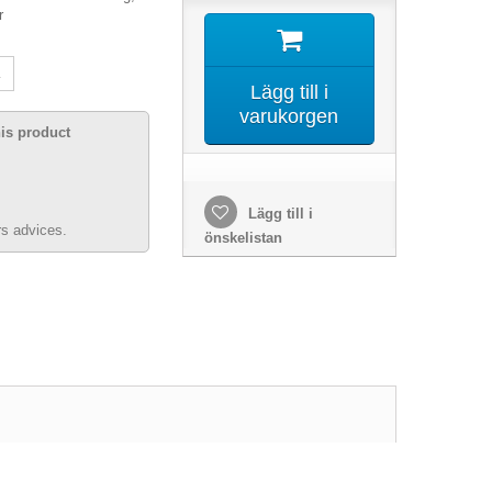
r
Lägg till i
varukorgen
his product
Lägg till i
s advices.
önskelistan