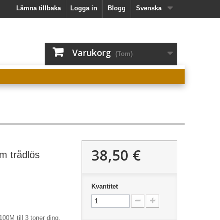
Lämna tillbaka
Logga in
Blogg
Svenska
Varukorg
(Tom)
38,50 €
 m trådlös
Kvantitet
100M till 3 toner ding,