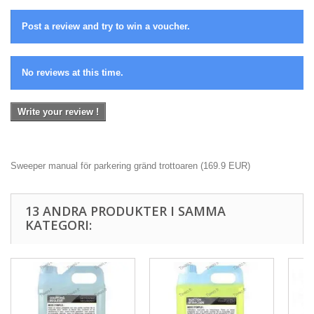
Post a review and try to win a voucher.
No reviews at this time.
Write your review !
Sweeper manual för parkering gränd trottoaren
(
169.9
EUR
)
13 ANDRA PRODUKTER I SAMMA
KATEGORI: