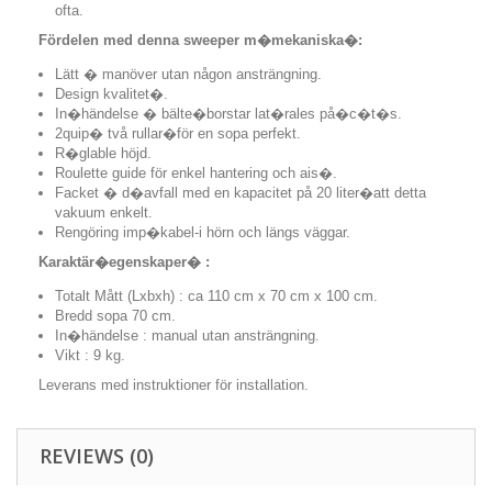
ofta.
Fördelen med denna sweeper m�mekaniska�:
Lätt � manöver utan någon ansträngning.
Design kvalitet�.
In�händelse � bälte�borstar lat�rales på�c�t�s.
2quip� två rullar�för en sopa perfekt.
R�glable höjd.
Roulette guide för enkel hantering och ais�.
Facket � d�avfall med en kapacitet på 20 liter�att detta
vakuum enkelt.
Rengöring imp�kabel-i hörn och längs väggar.
Karaktär�egenskaper� :
Totalt Mått (Lxbxh) : ca 110 cm x 70 cm x 100 cm.
Bredd sopa 70 cm.
In�händelse : manual utan ansträngning.
Vikt : 9 kg.
Leverans med instruktioner för installation.
REVIEWS (0)