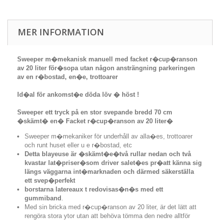
MER INFORMATION
Sweeper m�mekanisk manuell med facket r�cup�ranson
av 20 liter för�sopa utan någon ansträngning parkeringen
av en r�bostad, en�e, trottoarer
Id�al för ankomst�e döda löv � höst !
Sweeper ett tryck på en stor svepande bredd 70 cm
�skämt� en� Facket r�cup�ranson av 20 liter�
Sweeper m�mekaniker för underhåll av alla�es, trottoarer
och runt huset eller u e r�bostad, etc
Detta blayeuse är �skämt�e�två rullar nedan och två
kvastar lat�priser�som driver salet�es pr�att känna sig
längs väggarna int�marknaden och därmed säkerställa
ett svep�perfekt
borstarna latereaux t redovisas�n�s med ett
gummiband
.
Med sin bricka med r�cup�ranson av 20 liter, är det lätt att
rengöra stora ytor utan att behöva tömma den nedre alltför