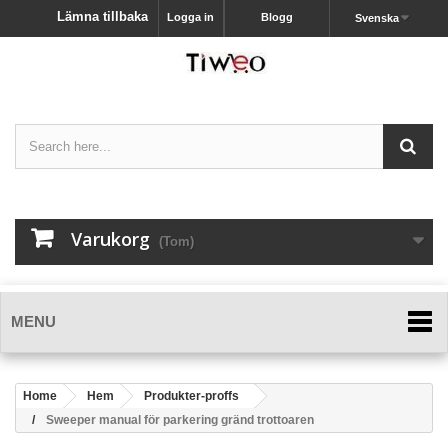
Lämna tillbaka
Logga in
Blogg
Svenska
Varukorg
(Tom)
MENU
Home
Hem
Produkter-proffs
Sweeper manual för parkering gränd trottoaren