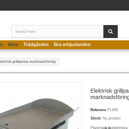
en
Hem
Trädgården
Bra erbjudanden
lektrisk grillpanna marknadsföring
Elektrisk grillp
marknadsförin
Referens
PL40E
Skick:
Ny produkt
Plancha��elektriska bi