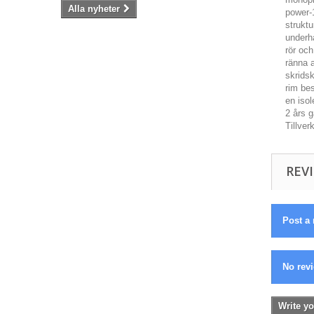
Alla nyheter
power-
struktu
underhå
rör oc
ränna a
skridsk
rim bes
en isol
2 års g
Tillve
REVI
Post a 
No revi
Write yo