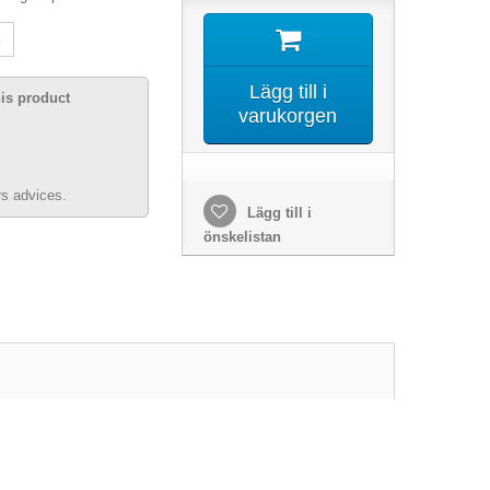
Lägg till i
his product
varukorgen
s advices.
Lägg till i
önskelistan