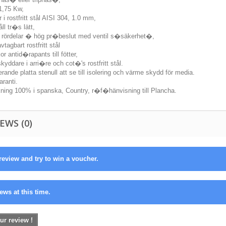
1,75 Kw,
r i rostfritt stål AISI 304, 1.0 mm,
ll tr�s lätt,
h rördelar � hög pr�beslut med ventil s�säkerhet�,
vtagbart rostfritt stål
or antid�rapants till fötter,
kyddare i arri�re och cot�'s rostfritt stål.
erande platta stenull att se till isolering och värme skydd för media.
aranti.
rkning 100% i spanska, Country, r�f�hänvisning till Plancha.
EWS (0)
review and try to win a voucher.
ews at this time.
ur review !