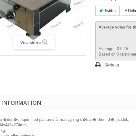
Twittra
Dela
Average votes for t
Visa större
Average :
0.0
/
5
Based on
0
customer
Skriv ut
 INFORMATION
a �den�ctrique med plattan stål matlagning d�kap� 8mm d'�tjocklek,
384x445x274mm,
 kg,
as� eller triphas�,