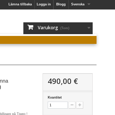
Lämna tillbaka
Logga in
Blogg
Svenska
Varukorg
(Tom)
490,00 €
anna
g
Kvantitet
lligare på Tiweo !