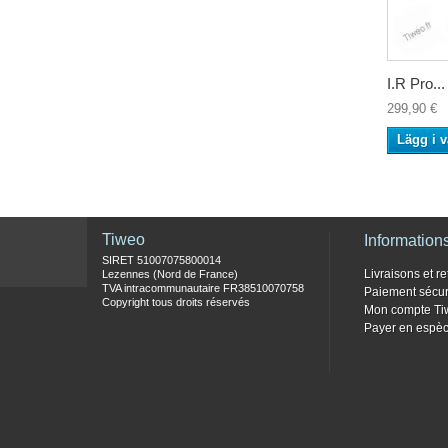
I.R Pro...
299,90 €
Lägg i 
Tiweo
Information
SIRET 51007075800014
Livraisons et re
Lezennes (Nord de France)
TVA intracommunautaire FR38510070758
Paiement sécur
Copyright tous droits réservés
Mon compte Ti
Payer en espèc