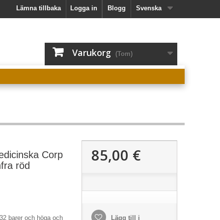
Lämna tillbaka
Logga in
Blogg
Svenska
Varukorg
(Tom)
85,00 €
dicinska Corp
nfra röd
32 barer och höga och
Lägg till i