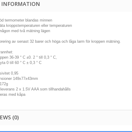
 INFORMATION
aröd termometer blandas minnen
mäta kroppstemperaturen eller temperaturen
 någon med två mätning lägen
rering av senast 32 barer och höga och låga larm för kroppen mätning.
rannhet:
oppen 36-39 ° C ±0. 2 ° till 0,3 ° C,
 yta 0 till 60 ° C ± 0,3 ° C
ivitet 0,95
nsioner 149x77x43mm
 172g
 leverans 2 x 1.5V AAA som tillhandahålls
reras med kåpa
EWS (0)