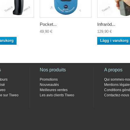
Pocket...
Infraröd...
49,90 €
129,90 €
varukorg
Lägg i varukorg
s
Nos produits
A propos
tours
Promotions
Qui sommes-no
isé
Nouveautés
Mentions légale
weo
Meilleures ventes
Conditions géné
e sur Tiweo
Les avis clients Tiweo
Contactez-nous