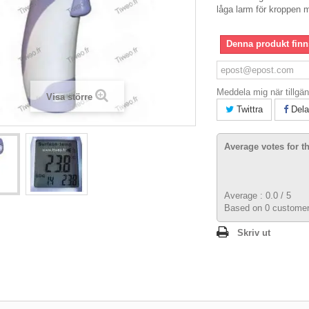
låga larm för kroppen 
Denna produkt finns
Meddela mig när tillgän
Visa större
Twittra
Dela
Average votes for t
Average :
0.0
/
5
Based on
0
customer
Skriv ut