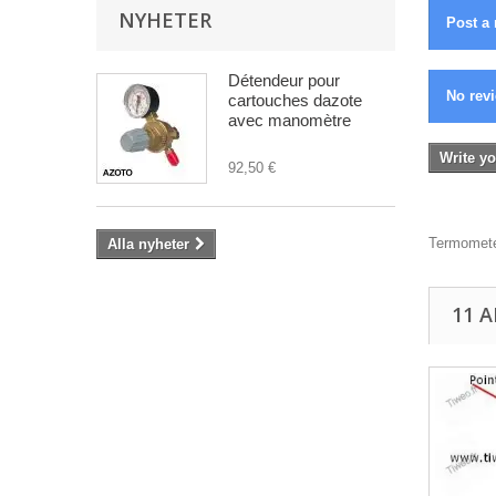
NYHETER
Post a 
Détendeur pour
No revi
cartouches dazote
avec manomètre
Write yo
92,50 €
Termometer
Alla nyheter
11 