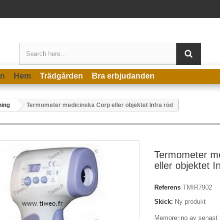
en
Hem
Trädgården
Bra erbjudanden
ning
Termometer medicinska Corp eller objektet Infra röd
Termometer me
eller objektet I
Referens
TMIR7902
Skick:
Ny produkt
Memorering av senast 