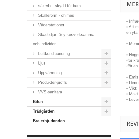
MER
säkerhet skydd för barn
Skallerorm - chimes
• Infr
Väderstationer
• Att 
en yta
Skadedjur för yrkesverksamma
• Memo
och individer
Luftkonditionering
• Nogg
-för kr
Ljus
-för en
Uppvärmning
• Emiss
Produkter-proffs
• Dime
• Vikt:
VVS-sanitära
• Makt
• Leve
Bilen
Trädgården
Bra erbjudanden
REVI