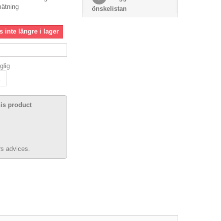
mätning
önskelistan
 inte längre i lager
glig
his product
s advices.