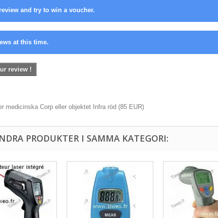
review and try to win a voucher.
ews at this time.
ur review !
 medicinska Corp eller objektet Infra röd
(
85
EUR
)
ANDRA PRODUKTER I SAMMA KATEGORI: