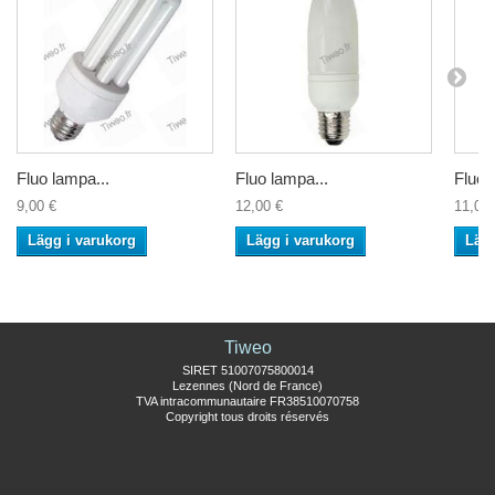
Fluo lampa...
Fluo lampa...
Fluo 
9,00 €
12,00 €
11,00 
Lägg i varukorg
Lägg i varukorg
Lägg
Tiweo
SIRET 51007075800014
Lezennes (Nord de France)
TVA intracommunautaire FR38510070758
Copyright tous droits réservés