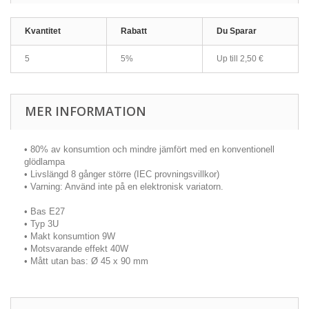
Kvantitet
Rabatt
Du Sparar
5
5%
Up till
2,50 €
MER INFORMATION
• 80% av konsumtion och mindre jämfört med en konventionell
glödlampa
• Livslängd 8 gånger större (IEC provningsvillkor)
• Varning: Använd inte på en elektronisk variatorn.
• Bas E27
• Typ 3U
• Makt konsumtion 9W
• Motsvarande effekt 40W
• Mått utan bas: Ø 45 x 90 mm