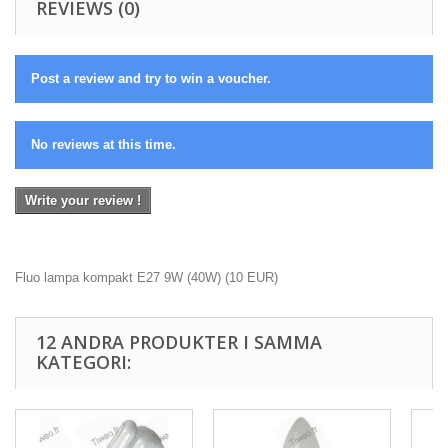
REVIEWS (0)
Post a review and try to win a voucher.
No reviews at this time.
Write your review !
Fluo lampa kompakt E27 9W (40W)
(
10
EUR
)
12 ANDRA PRODUKTER I SAMMA
KATEGORI: