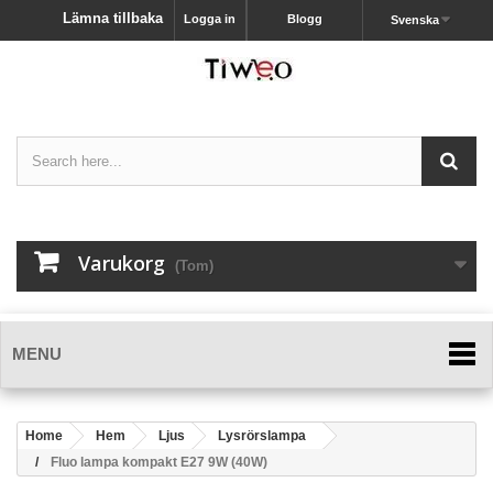
Lämna tillbaka
Logga in
Blogg
Svenska
Varukorg
(Tom)
MENU
Home
Hem
Ljus
Lysrörslampa
Fluo lampa kompakt E27 9W (40W)