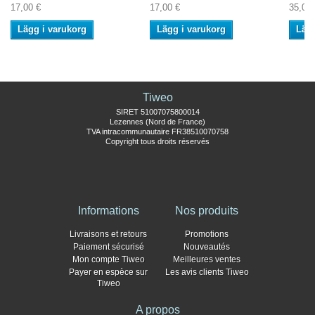
17,00 €
17,00 €
35,00 
Lägg i varukorg
Lägg i varukorg
Lägg
Tiweo
SIRET 51007075800014
Lezennes (Nord de France)
TVA intracommunautaire FR38510070758
Copyright tous droits réservés
Informations
Nos produits
Livraisons et retours
Promotions
Paiement sécurisé
Nouveautés
Mon compte Tiweo
Meilleures ventes
Payer en espèce sur
Les avis clients Tiweo
Tiweo
A propos