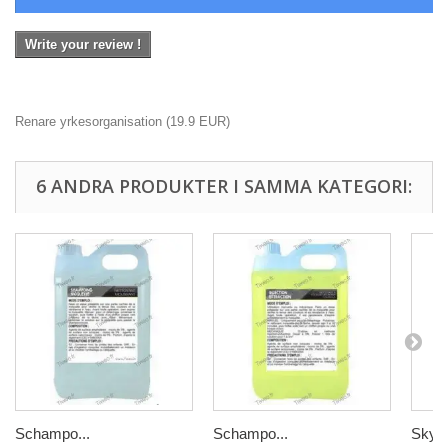
Write your review !
Renare yrkesorganisation
(
19.9
EUR
)
6 ANDRA PRODUKTER I SAMMA KATEGORI:
Schampo...
Schampo...
Skydd