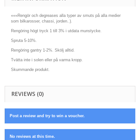
«««Rengör och degreases alla typer av smuts på alla medier
som bilkarosser, chassi, jorden..).
Rengöring högt tryck 1 till 3% i utdata munstycke.
Spruta 5-10%.
Rengöring gantry 1-2%. Skölj alltid.
Tvätta inte i solen eller på varma kropp.
Skummande produkt.
REVIEWS (0)
Post a review and try to win a voucher.
No reviews at this time.