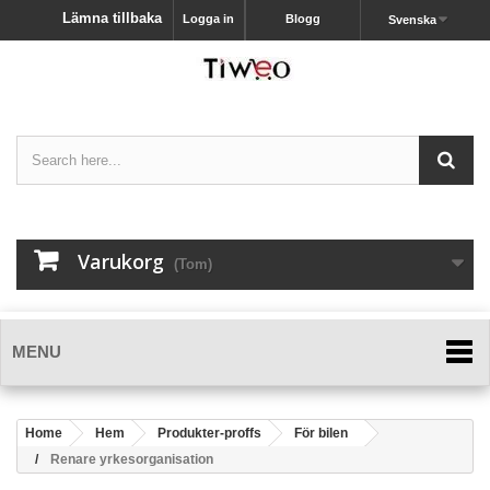
Lämna tillbaka
Logga in
Blogg
Svenska
Varukorg
(Tom)
MENU
Home
Hem
Produkter-proffs
För bilen
Renare yrkesorganisation