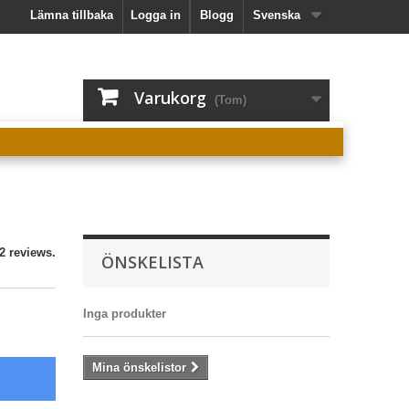
Lämna tillbaka
Logga in
Blogg
Svenska
Varukorg
(Tom)
2 reviews.
ÖNSKELISTA
Inga produkter
Mina önskelistor