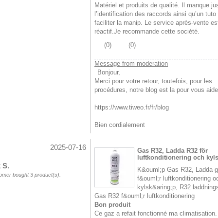
Matériel et produits de qualité. Il manque ju
l’identification des raccords ainsi qu’un tuto
faciliter la manip. Le service après-vente es
réactif.Je recommande cette société.
(
0
)
(
0
)
Message from moderation
Bonjour,
Merci pour votre retour, toutefois, pour les
procédures, notre blog est la pour vous aide
https://www.tiweo.fr/fr/blog
Bien cordialement
2025-07-16
Gas R32, Ladda R32 för
luftkonditionering och kyl
 S.
K&ouml;p Gas R32, Ladda 
omer bought 3 product(s).
f&ouml;r luftkonditionering o
kylsk&aring;p, R32 laddning
Gas R32 f&ouml;r luftkonditionering
Bon produit
Ce gaz a refait fonctionné ma climatisation. 