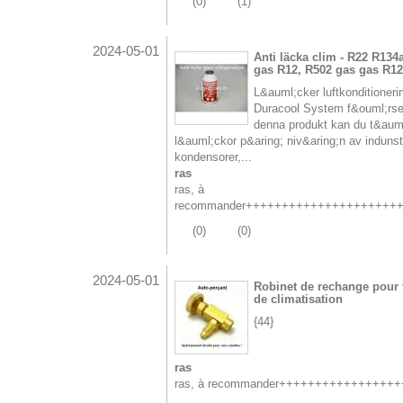
(
0
)
(
1
)
2024-05-01
Anti läcka clim - R22 R134
gas R12, R502 gas gas R12
L&auml;cker luftkonditioneri
Duracool System f&ouml;rse
denna produkt kan du t&aum
l&auml;ckor p&aring; niv&aring;n av indunst
kondensorer,...
ras
ras, à
recommander+++++++++++++++++++++
(
0
)
(
0
)
2024-05-01
Robinet de rechange pour f
de climatisation
{44}
ras
ras, à recommander++++++++++++++++