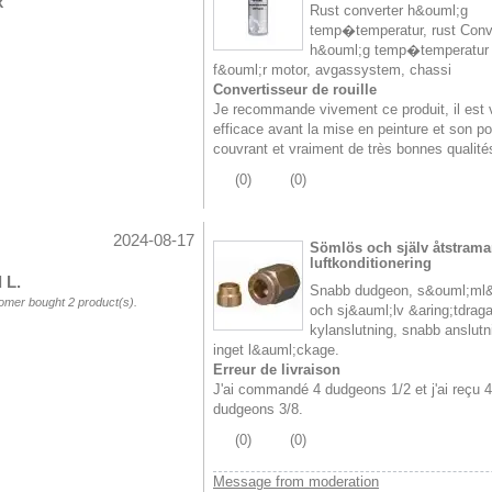
x
Rust converter h&ouml;g
temp�temperatur, rust Conve
h&ouml;g temp�temperatur
f&ouml;r motor, avgassystem, chassi
Convertisseur de rouille
Je recommande vivement ce produit, il est 
efficace avant la mise en peinture et son po
couvrant et vraiment de très bonnes qualité
(
0
)
(
0
)
2024-08-17
Sömlös och själv åtstram
luftkonditionering
 L.
Snabb dudgeon, s&ouml;ml
omer bought 2 product(s).
och sj&auml;lv &aring;tdrag
kylanslutning, snabb anslutn
inget l&auml;ckage.
Erreur de livraison
J'ai commandé 4 dudgeons 1/2 et j'ai reçu 4
dudgeons 3/8.
(
0
)
(
0
)
Message from moderation