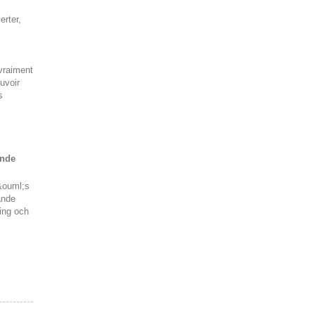
rter,
vraiment
uvoir
s
ande
&ouml;s
ande
ing och