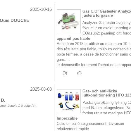
2025-10-16
Gas C.O² Gastester Analyz
justera förgasare
LOuis DOUChE
Analyzer Gastester avgass
f&ouml;r en exakt justering 
CO&sup2; p&aring; ditt ford
appareil pas fiable
Acheté en 2018 et utilisé au maximum 10 f
des résultats peu fiable, toujours conservé
boite fermée, a cessé de fonctionner sans c
gare.....
je déconseille fortement l'achat de cet appar
(
0
)
(
0
)
2025-08-08
Gas- och anti-läcka
luftkonditionering HFO 123
 D.
Packa gasp&aring;fyllning 1
omer bought 1 product(s).
med l&auml;ckageskydd f&o
fordon utrustat med gas HF
Impeccable
Colis emballé soigneusement. Livraison
relativement rapide