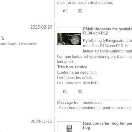
mais j'ai eu besoin de 2 canettes
(
0
)
(
0
)
2025-02-26
Påfyllningssats för gaskyl
R134 och R12
 T.
Kylp&aring;fyllningssats utr
omer bought 1 product(s).
med Gas R134aou R12, hur
laddar ett kylsk&aring;p me
hur man laddar ett kylsk&aring;p sj&auml;lv
laddar ett...
Très bon service
Conforme au descriptif.
Livré dans les délais.
Les tutos sont bien faits.
(
0
)
(
0
)
Message from moderation
Avec nos remerciements pour votre retour 
2024-11-10
Rust converter, hög temper
hög