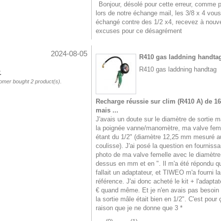
Bonjour, désolé pour cette erreur, comme 
lors de notre échange mail, les 3/8 x 4 vous
échangé contre des 1/2 x4, recevez à nouv
excuses pour ce désagrément
2024-08-05
R410 gas laddning handta
R410 gas laddning handtag
.
omer bought 2 product(s).
Recharge réussie sur clim (R410 A) de 16
mais ...
J'avais un doute sur le diamètre de sortie m
la poignée vanne/manomètre, ma valve fem
étant du 1/2" (diamètre 12,25 mm mesuré a
coulisse). J'ai posé la question en fournissa
photo de ma valve femelle avec le diamètre
dessus en mm et en ". Il m'a été répondu qu
fallait un adaptateur, et TIWEO m'a fourni la
référence. J'ai donc acheté le kit + l'adaptat
€ quand même. Et je n'en avais pas besoin
la sortie mâle était bien en 1/2". C'est pour 
raison que je ne donne que 3 *