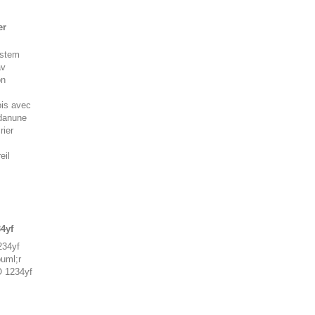
er
ystem
av
on
ois avec
 danune
rier
eil
4yf
234yf
uml;r
O 1234yf