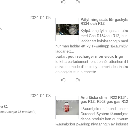
(
0
)
(
0
)
2024-04-05
Påfyllningssats för gaskyl
R134 och R12
k
Kylp&aring;fyllningssats utr
med Gas R134aou R12, hur
laddar ett kylsk&aring;p me
hur man laddar ett kylsk&aring;p sj&auml;lv
laddar ett...
parfait pour recharger mon vieux frigo
le kit a parfaitement fonctionné. attention il 
suivre le mode d'emploi y compris les instr
en anglais sur la canette
(
0
)
(
0
)
2024-04-03
Anti läcka clim - R22 R134
gas R12, R502 gas gas R12
pe C.
L&auml;cker luftkonditioneri
omer bought 13 product(s).
Duracool System f&ouml;rse
denna produkt kan du t&aum
l&auml;ckor p&aring; niv&aring;n av indunst