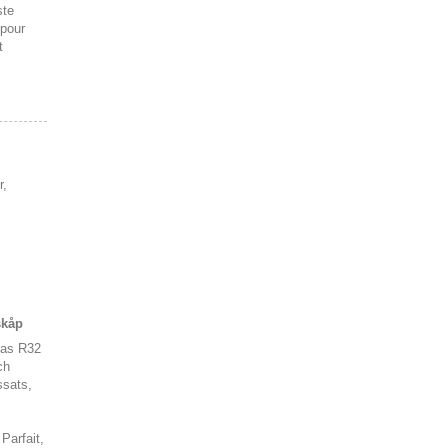
ste
 pour
t
r,
skåp
gas R32
ch
ssats,
Parfait,