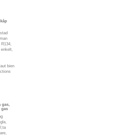
skåp
ustad
 man
d R134,
 enkelt,
faut bien
uctions
a gas,
 gas
ng
gla,
l;ta
are,