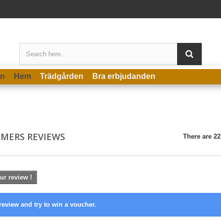
en
Hem
Trädgården
Bra erbjudanden
MERS REVIEWS
There are 22
ur review !
review and try to win a voucher.