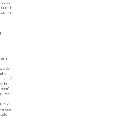
précisé
 seront
eau nos
g
 ans.
âle de
elle
u pied à
nt la
 porté
'il me
eur, 20
 vu que
çette