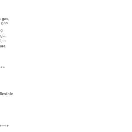
a gas,
 gas
ng
gla,
l;ta
are,
+++
lexible
+++++