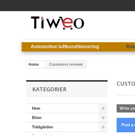
Automotive luftkonditionering
Bil
Home
Customers reviews
CUSTO
KATEGORIER
Hem
Write yo
Bilen
Post a 
Trädgården