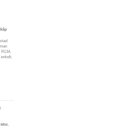
skåp
ustad
 man
d R134,
 enkelt,
!
atur,