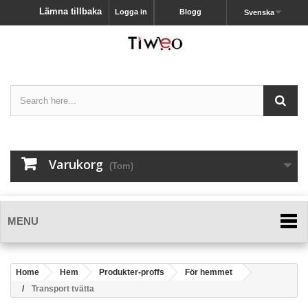
Lämna tillbaka
Logga in
Blogg
Svenska
Varukorg
(Tom)
MENU
Home
Hem
Produkter-proffs
För hemmet
Transport tvätta