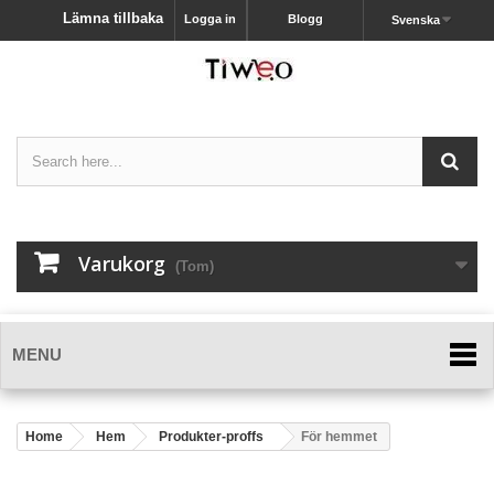
Lämna tillbaka
Logga in
Blogg
Svenska
Varukorg
(Tom)
MENU
Home
Hem
Produkter-proffs
För hemmet