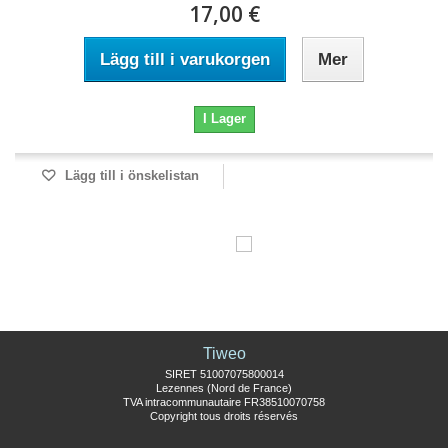
17,00 €
Lägg till i varukorgen
Mer
I Lager
Lägg till i önskelistan
Tiweo
SIRET 51007075800014
Lezennes (Nord de France)
TVA intracommunautaire FR38510070758
Copyright tous droits réservés