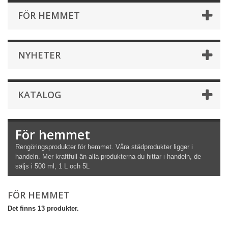
FÖR HEMMET
NYHETER
KATALOG
För hemmet
Rengöringsprodukter för hemmet. Våra städprodukter ligger i
handeln. Mer kraftfull än alla produkterna du hittar i handeln, de
säljs i 500 ml, 1 L och 5L
FÖR HEMMET
Det finns 13 produkter.