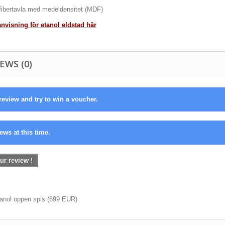
fibertavla med medeldensitet (MDF)
nvisning för etanol eldstad här
EWS (0)
review and try to win a voucher.
ews at this time.
ur review !
tanol öppen spis
(
699
EUR
)