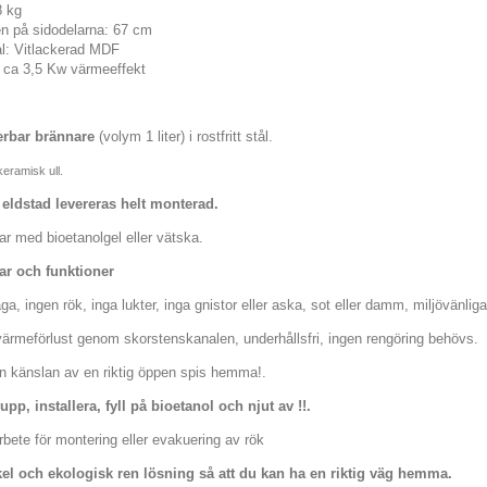
8 kg
n på sidodelarna: 67 cm
al: Vitlackerad MDF
l ca 3,5 Kw värmeeffekt
erbar brännare
(volym 1 liter) i rostfritt stål.
keramisk ull.
eldstad levereras helt monterad.
ar med bioetanolgel eller vätska.
ar och funktioner
låga, ingen rök, inga lukter, inga gnistor eller aska, sot eller damm, miljövänlig
värmeförlust genom skorstenskanalen, underhållsfri, ingen rengöring behövs.
en känslan av en riktig öppen spis hemma!.
upp, installera, fyll på bioetanol och njut av !!.
rbete för montering eller evakuering av rök
el och ekologisk ren lösning så att du kan ha en riktig väg hemma.