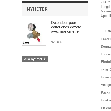
vikt: 2
Längde
NYHETER
Materi
Upp til
Détendeur pour
cartouches dazote
avec manomètre
1
Just
1 block 
92,50 €
Denna 
Funger
Alla nyheter
Fördel
riktig 
Ingen 
Äntlig
Packa 
Inget a
En enk