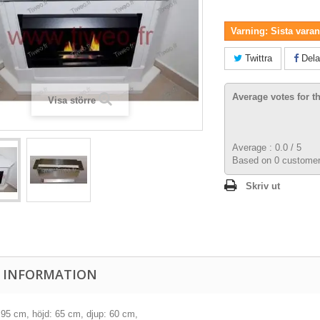
Varning: Sista varan 
Twittra
Dela
Average votes for t
Visa större
Average :
0.0
/
5
Based on
0
customer
Skriv ut
 INFORMATION
 95 cm, höjd: 65 cm, djup: 60 cm,