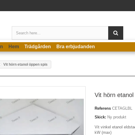
en
Hem
Trädgården
Bra erbjudanden
Vit hörn etanol öppen spis
Vit hörn etanol
Referens
CETAGLBL
Skick:
Ny produkt
Vit vinkel etanol eldst
kW (max)