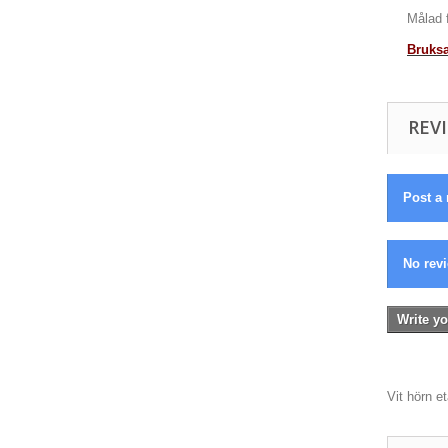
Målad 
Bruksa
REVI
Post a 
No revi
Write yo
Vit hörn e