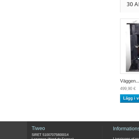
30 
Väggen..
499,90 €
Lägg i 
Tiweo
Information
SIRET 51007075800014