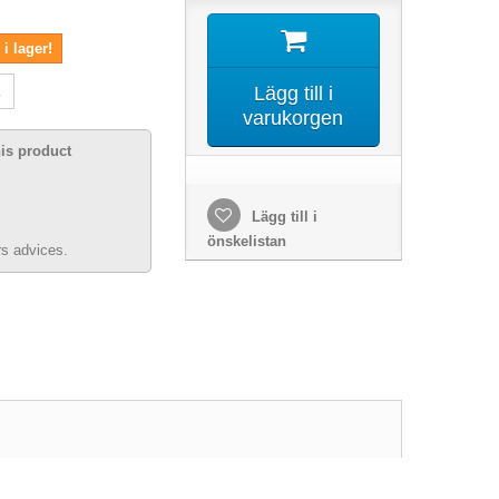
i lager!
Lägg till i
varukorgen
his product
Lägg till i
önskelistan
s advices.