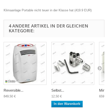
Klimaanlage Portable nicht teuer in der Klasse hat
(
419.9
EUR
)
4 ANDERE ARTIKEL IN DER GLEICHEN
KATEGORIE:
Reversible...
Selbst...
Mini m
849,50 €
12,50 €
659,9
In den Warenkorb