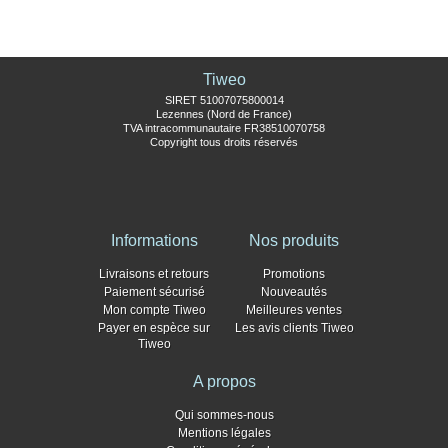
Tiweo
SIRET 51007075800014
Lezennes (Nord de France)
TVA intracommunautaire FR38510070758
Copyright tous droits réservés
Informations
Nos produits
Livraisons et retours
Promotions
Paiement sécurisé
Nouveautés
Mon compte Tiweo
Meilleures ventes
Payer en espèce sur
Les avis clients Tiweo
Tiweo
A propos
Qui sommes-nous
Mentions légales