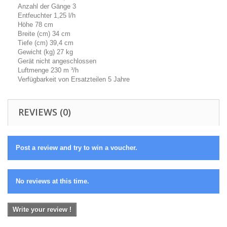
Anzahl der Gänge 3
Entfeuchter 1,25 l/h
Höhe 78 cm
Breite (cm) 34 cm
Tiefe (cm) 39,4 cm
Gewicht (kg) 27 kg
Gerät nicht angeschlossen
Luftmenge 230 m ³/h
Verfügbarkeit von Ersatzteilen 5 Jahre
REVIEWS (0)
Post a review and try to win a voucher.
No reviews at this time.
Write your review !