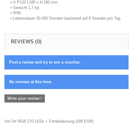
• X P120 L180 x H 180 mm
• Gewicht 1,7 kg
• IP65
• Lebensdauer 30.000 Stunden basierend auf 8 Stunden pro Tag.
REVIEWS (0)
Post a review and try to win a voucher.
No reviews at this time.
Write your review !
Vor Ort RGB 270 LEDs + Fernbedienung
(
180
EUR
)