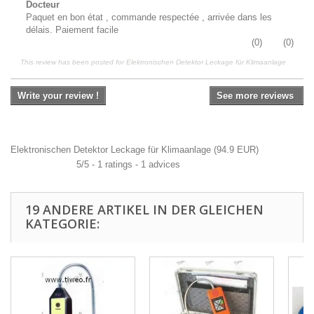
Docteur
Paquet en bon état , commande respectée , arrivée dans les
délais. Paiement facile
(
0
)
(
0
)
This review has been posted for
Elektronischen Detektor Leckage für Klimaanlage
Write your review !
See more reviews
Elektronischen Detektor Leckage für Klimaanlage
(
94.9
EUR
)
5
/
5
-
1
ratings -
1
advices
19 ANDERE ARTIKEL IN DER GLEICHEN
KATEGORIE: