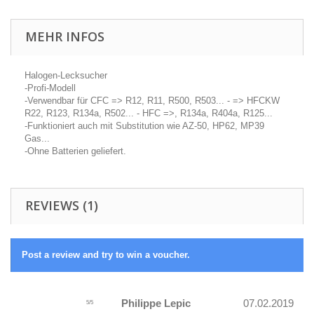
MEHR INFOS
Halogen-Lecksucher
-Profi-Modell
-Verwendbar für CFC => R12, R11, R500, R503... - => HFCKW
R22, R123, R134a, R502... - HFC =>, R134a, R404a, R125...
-Funktioniert auch mit Substitution wie AZ-50, HP62, MP39
Gas...
-Ohne Batterien geliefert.
REVIEWS (1)
Post a review and try to win a voucher.
Philippe Lepic
07.02.2019
5
/
5